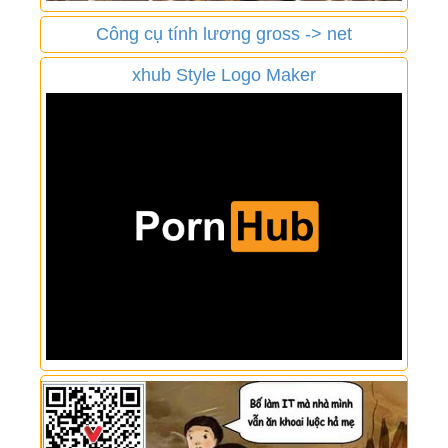
Công cụ tính lương gross -> net
xhub Style Logo Maker