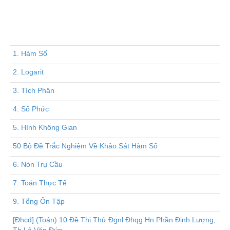
1. Hàm Số
2. Logarit
3. Tích Phân
4. Số Phức
5. Hình Không Gian
50 Bộ Đề Trắc Nghiệm Về Khảo Sát Hàm Số
6. Nón Trụ Cầu
7. Toán Thực Tế
9. Tổng Ôn Tập
[Đhcđ] (Toán) 10 Đề Thi Thử Đgnl Đhqg Hn Phần Định Lượng,