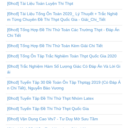
[Đhcđ] Tài Liệu Toán Luyện Thi Thpt
[Đhcđ] Tài Liệu Tổng Ôn Toán 2020_ Lý Thuyết + Trắc Nghiệ
m Từng Chuyên Đề Thi Thpt Quốc Gia - Giải_Chi_Tiết
[Đhcđ] Tổng Hợp Đề Thi Thử Toán Các Trường Thpt - Đáp Án
Chi Tiết
[Đhcđ] Tổng Hợp Đề Thi Thử Toán Kèm Giải Chi Tiết
[Đhcđ] Tổng Ôn Tập Trắc Nghiệm Toán Thpt Quốc Gia 2020
[Đhcđ] Trắc Nghiệm Hàm Số Lượng Giác Có Đáp Án Và Lời Gi
ải
[Đhcđ] Tuyển Tập 30 Đề Toán Ôn Tập Thptqg 2019 (Có Đáp Á
n Chi Tiết), Nguyễn Bảo Vương
[Đhcđ] Tuyển Tập Đề Thi Thử Thpt Nhóm Latex
[Đhcđ] Tuyển Tập Đề Thi Thử Thpt Quốc Gia
[Đhcđ] Vận Dụng Cao Vtv7 - Tư Duy Mở Sưu Tầm