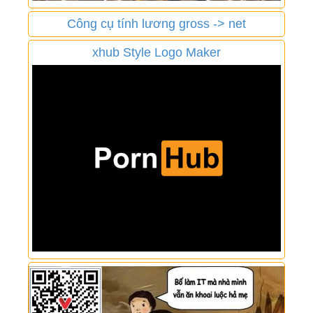
Công cụ tính lương gross -> net
xhub Style Logo Maker