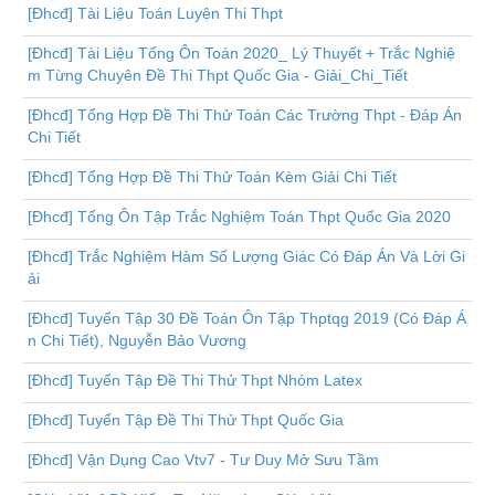
[Đhcđ] Tài Liệu Toán Luyện Thi Thpt
[Đhcđ] Tài Liệu Tổng Ôn Toán 2020_ Lý Thuyết + Trắc Nghiệ
m Từng Chuyên Đề Thi Thpt Quốc Gia - Giải_Chi_Tiết
[Đhcđ] Tổng Hợp Đề Thi Thử Toán Các Trường Thpt - Đáp Án
Chi Tiết
[Đhcđ] Tổng Hợp Đề Thi Thử Toán Kèm Giải Chi Tiết
[Đhcđ] Tổng Ôn Tập Trắc Nghiệm Toán Thpt Quốc Gia 2020
[Đhcđ] Trắc Nghiệm Hàm Số Lượng Giác Có Đáp Án Và Lời Gi
ải
[Đhcđ] Tuyển Tập 30 Đề Toán Ôn Tập Thptqg 2019 (Có Đáp Á
n Chi Tiết), Nguyễn Bảo Vương
[Đhcđ] Tuyển Tập Đề Thi Thử Thpt Nhóm Latex
[Đhcđ] Tuyển Tập Đề Thi Thử Thpt Quốc Gia
[Đhcđ] Vận Dụng Cao Vtv7 - Tư Duy Mở Sưu Tầm