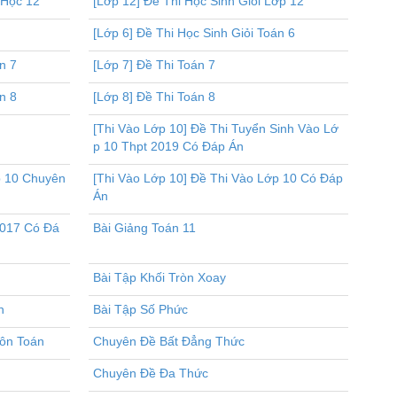
 Học 12
[Lớp 12] Đề Thi Học Sinh Giỏi Lớp 12
[Lớp 6] Đề Thi Học Sinh Giỏi Toán 6
n 7
[Lớp 7] Đề Thi Toán 7
n 8
[Lớp 8] Đề Thi Toán 8
[Thi Vào Lớp 10] Đề Thi Tuyển Sinh Vào Lớ
p 10 Thpt 2019 Có Đáp Án
p 10 Chuyên
[Thi Vào Lớp 10] Đề Thi Vào Lớp 10 Có Đáp
Án
2017 Có Đá
Bài Giảng Toán 11
Bài Tập Khối Tròn Xoay
n
Bài Tập Số Phức
ôn Toán
Chuyên Đề Bất Đẳng Thức
Chuyên Đề Đa Thức