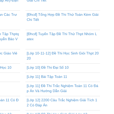
Đáp Án)-Đặn
Giải Chi Tiết
án Các Trư
[Đhcđ] Tổng Hợp Đề Thi Thử Toán Kèm Giải
Chi Tiết
n Tập Thptq
[Đhcđ] Tuyển Tập Đề Thi Thử Thpt Nhóm L
guyễn Bảo V
atex
ực Giáo Viê
[Lớp 10-11-12] Đề Thi Học Sinh Giỏi Thpt 20
20
 Học 10
[Lớp 10] Đề Thi Đại Số 10
[Lớp 11] Bài Tập Toán 11
[Lớp 11] Đề Thi Trắc Nghiệm Toán 11 Có Đá
p Án Và Hướng Dẫn Giải
oán 11 Có Đ
[Lớp 12] 2200 Câu Trắc Nghiệm Giải Tích 1
2 Có Đáp Án