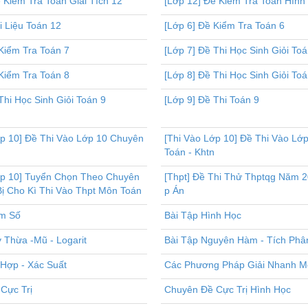
 Kiểm Tra Toán Giải Tích 12
[Lớp 12] Đề Kiểm Tra Toán Hình
i Liệu Toán 12
[Lớp 6] Đề Kiểm Tra Toán 6
Kiểm Tra Toán 7
[Lớp 7] Đề Thi Học Sinh Giỏi Toá
Kiểm Tra Toán 8
[Lớp 8] Đề Thi Học Sinh Giỏi Toá
Thi Học Sinh Giỏi Toán 9
[Lớp 9] Đề Thi Toán 9
ớp 10] Đề Thi Vào Lớp 10 Chuyên
[Thi Vào Lớp 10] Đề Thi Vào Lớ
Toán - Khtn
ớp 10] Tuyển Chọn Theo Chuyên
[Thpt] Đề Thi Thử Thptqg Năm 
ị Cho Kì Thi Vào Thpt Môn Toán
p Án
m Số
Bài Tập Hình Học
 Thừa -Mũ - Logarit
Bài Tập Nguyên Hàm - Tích Phâ
 Hợp - Xác Suất
Các Phương Pháp Giải Nhanh M
Cực Trị
Chuyên Đề Cực Trị Hình Học