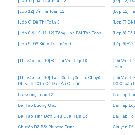
[Lớp 12] Bài Tập Toán 12
[Lớp 12] Đề
[Lớp 12] Đề Thi Toán 12
[Lớp 12] Tà
[Lớp 6] Đề Thi Toán 6
[Lớp 7] Đề 
[Lớp 8-9-10-11-12] Tổng Hợp Bài Tập Toán
[Lớp 8] Đề 
[Lớp 9] Đề Kiểm Tra Toán 9
[Lớp 9] Đề 
[Thi Vào Lớp 10] Đề Thi Vào Lớp 10
[Thi Vào L
Toán
[Thi Vào Lớp 10] Tài Liệu Luyện Thi Chuyên
[Thi Vào L
Đh Vinh 2015 Có Đáp Án Chi Tiết
Đề Chuẩn B
Bài Giảng Toán 12
Bài Tập Hà
Bài Tập Lượng Giác
Bài Tập Lũy
Bài Tập Tính Đơn Điệu Của Hàm Số
Bài Tập Tổ
Chuyên Đề Bất Phương Trình
Chuyên Đề 