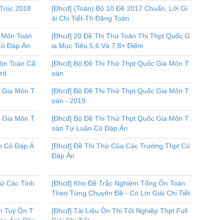
 Trúc 2018
[Đhcđ] (Toán) Bộ 10 Đề 2017 Chuẩn, Lời Gi
ải Chi Tiết-Th Đặng Toán
c Môn Toán
[Đhcđ] 20 Đề Thi Thử Toán Thi Thpt Quốc G
Có Đáp Án
ia Mục Tiêu 5,6 Và 7,8+ Điểm
Môn Toán Cấ
[Đhcđ] Bộ Đề Thi Thử Thpt Quốc Gia Môn T
ord
oán
c Gia Môn T
[Đhcđ] Bộ Đề Thi Thử Thpt Quốc Gia Môn T
oán - 2019
c Gia Môn T
[Đhcđ] Bộ Đề Thi Thử Thpt Quốc Gia Môn T
oán Tự Luận Có Đáp Án
n Có Đáp Á
[Đhcđ] Đề Thi Thử Của Các Trường Thpt Có
Đáp Án
hử Các Tỉnh
[Đhcđ] Kho Đề Trắc Nghiệm Tổng Ôn Toán
Theo Từng Chuyên Đề - Có Lời Giải Chi Tiết
nh Tuý Ôn T
[Đhcđ] Tài Liệu Ôn Thi Tốt Nghiệp Thpt Full