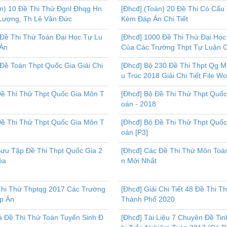
án) 10 Đề Thi Thử Đgnl Đhqg Hn
[Đhcđ] (Toán) 20 Đề Thi Có Cấu
Lượng, Th Lê Văn Đức
Kèm Đáp Án Chi Tiết
 Đề Thi Thử Toán Đại Học Tự Lu
[Đhcđ] 1000 Đề Thi Thử Đại Họ
Án
Của Các Trường Thpt Tự Luận 
Đề Toán Thpt Quốc Gia Giải Chi
[Đhcđ] Bộ 230 Đề Thi Thpt Qg 
u Trúc 2018 Giải Chi Tiết File W
Đề Thi Thử Thpt Quốc Gia Môn T
[Đhcđ] Bộ Đề Thi Thử Thpt Quố
oán - 2018
Đề Thi Thử Thpt Quốc Gia Môn T
[Đhcđ] Bộ Đề Thi Thử Thpt Quố
oán [P3]
Sưu Tập Đề Thi Thpt Quốc Gia 2
[Đhcđ] Các Đề Thi Thử Môn Toá
óa
n Mới Nhất
Thi Thử Thptqg 2017 Các Trường
[Đhcđ] Giải Chi Tiết 48 Đề Thi T
p Án
Thành Phố 2020
á Đề Thi Thử Toán Tuyển Sinh Đ
[Đhcđ] Tài Liệu 7 Chuyên Đề Ti