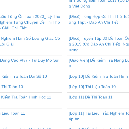
hi Trắc Nghiệm Toán 2017 (Có 
g Việt Đông
 Liệu Tổng Ôn Toán 2020_ Lý Thu
[Đhcđ] Tổng Hợp Đề Thi Thử To
 Nghiệm Từng Chuyên Đề Thi Thp
ờng Thpt - Đáp Án Chi Tiết
- Giải_Chi_Tiết
c Nghiệm Hàm Số Lượng Giác Có
[Đhcđ] Tuyển Tập 30 Đề Toán Ô
ời Giải
g 2019 (Có Đáp Án Chi Tiết), N
ương
 Dụng Cao Vtv7 - Tư Duy Mở Sư
[Giáo Viên] Đề Kiểm Tra Năng L
n
 Kiểm Tra Toán Đại Số 10
[Lớp 10] Đề Kiểm Tra Toán Hình
 Thi Toán 10
[Lớp 10] Tài Liệu Toán 10
ề Kiểm Tra Toán Hình Học 11
[Lớp 11] Đề Thi Toán 11
i Liệu Toán 11
[Lớp 11] Tài Liệu Trắc Nghiệm T
áp Án