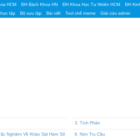
hoa HCM
ĐH Bách Khoa HN
ĐH Khoa Học Tự Nhiên HCM
ĐH Kin
thực tập
Bộ sưu tập
Bài viết
Tool chế meme
Giải cứu admin
3. Tích Phân
rắc Nghiệm Về Khảo Sát Hàm Số
6. Nón Trụ Cầu