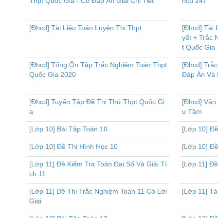
Thpt Quốc Gia - Có Đáp Án Giải Chi Tiết
hcđ 247
[Đhcđ] Tài Liệu Toán Luyện Thi Thpt
[Đhcđ] Tài
yết + Trắc
t Quốc Gia 
[Đhcđ] Tổng Ôn Tập Trắc Nghiệm Toán Thpt
[Đhcđ] Trắ
Quốc Gia 2020
Đáp Án Và L
[Đhcđ] Tuyển Tập Đề Thi Thử Thpt Quốc Gi
[Đhcđ] Vận
a
u Tầm
[Lớp 10] Bài Tập Toán 10
[Lớp 10] Đề
[Lớp 10] Đề Thi Hình Học 10
[Lớp 10] Đề
[Lớp 11] Đề Kiểm Tra Toán Đại Số Và Giải Tí
[Lớp 11] Đ
ch 11
[Lớp 11] Đề Thi Trắc Nghiệm Toán 11 Có Lời
[Lớp 11] Tà
Giải