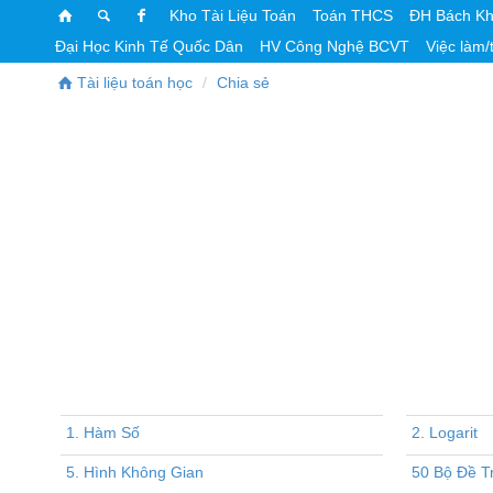
Kho Tài Liệu Toán
Toán THCS
ĐH Bách K
Đại Học Kinh Tế Quốc Dân
HV Công Nghệ BCVT
Việc làm/
Tài liệu toán học
Chia sẻ
1. Hàm Số
2. Logarit
5. Hình Không Gian
50 Bộ Đề T