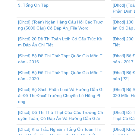
9. Tổng Ôn Tập
[Đhcđ] (To
Phần Định 
[Đhcđ] (Toán) Ngân Hàng Câu Hỏi Các Trườ
[Đhcđ] 100
ng (5000 Câu) Có Đáp Án_File Word
ận Có Đáp 
[Đhcđ] 20 Đề Thi Toán Ltđh Có Cấu Trúc Kè
[Đhcđ] 200 
m Đáp Án Chi Tiết
Tiết
[Đhcđ] Bộ Đề Thi Thử Thpt Quốc Gia Môn T
[Đhcđ] Bộ 
oán - 2016
oán - 2017
[Đhcđ] Bộ Đề Thi Thử Thpt Quốc Gia Môn T
[Đhcđ] Bộ 
oán - 2020
oán [P2]
[Đhcđ] Bộ Sách Phân Loại Và Hướng Dẫn Gi
[Đhcđ] Bộ 
ải Đề Thi Đhcđ Trường Chuyên Lê Hồng Ph
020 Môn H
ong
[Đhcđ] Đề Thi Thử Thpt Của Các Trường Ch
[Đhcđ] Đề 
uyên Toán, Có Đáp Án Và Hướng Dẫn Giải
Thpt Có Đá
[Đhcđ] Kho Trắc Nghiệm Tổng Ôn Toán Thi
[Đhcđ] Kho