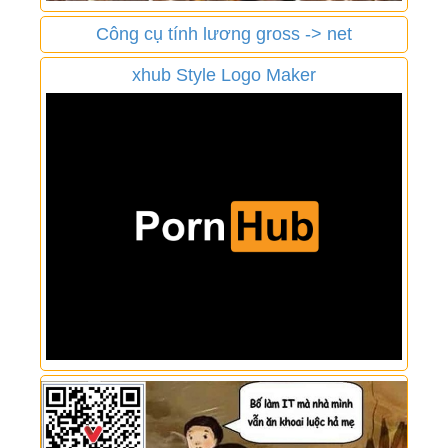
Công cụ tính lương gross -> net
xhub Style Logo Maker