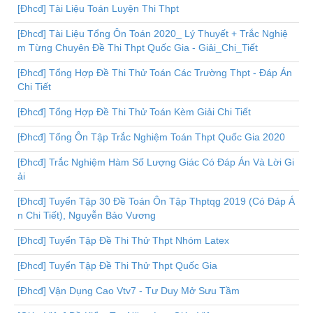
[Đhcđ] Tài Liệu Toán Luyện Thi Thpt
[Đhcđ] Tài Liệu Tổng Ôn Toán 2020_ Lý Thuyết + Trắc Nghiệ
m Từng Chuyên Đề Thi Thpt Quốc Gia - Giải_Chi_Tiết
[Đhcđ] Tổng Hợp Đề Thi Thử Toán Các Trường Thpt - Đáp Án
Chi Tiết
[Đhcđ] Tổng Hợp Đề Thi Thử Toán Kèm Giải Chi Tiết
[Đhcđ] Tổng Ôn Tập Trắc Nghiệm Toán Thpt Quốc Gia 2020
[Đhcđ] Trắc Nghiệm Hàm Số Lượng Giác Có Đáp Án Và Lời Gi
ải
[Đhcđ] Tuyển Tập 30 Đề Toán Ôn Tập Thptqg 2019 (Có Đáp Á
n Chi Tiết), Nguyễn Bảo Vương
[Đhcđ] Tuyển Tập Đề Thi Thử Thpt Nhóm Latex
[Đhcđ] Tuyển Tập Đề Thi Thử Thpt Quốc Gia
[Đhcđ] Vận Dụng Cao Vtv7 - Tư Duy Mở Sưu Tầm