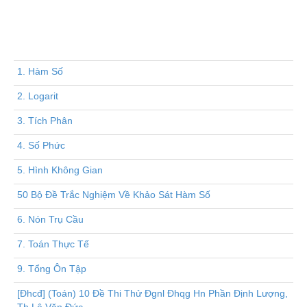
1. Hàm Số
2. Logarit
3. Tích Phân
4. Số Phức
5. Hình Không Gian
50 Bộ Đề Trắc Nghiệm Về Khảo Sát Hàm Số
6. Nón Trụ Cầu
7. Toán Thực Tế
9. Tổng Ôn Tập
[Đhcđ] (Toán) 10 Đề Thi Thử Đgnl Đhqg Hn Phần Định Lượng,