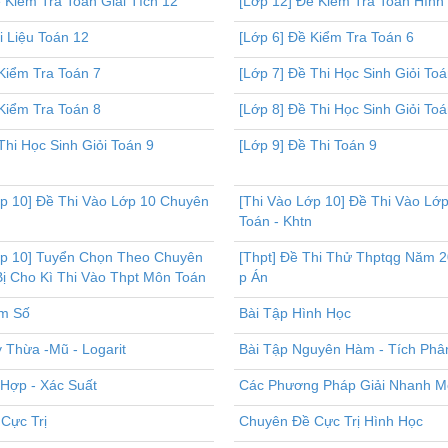
 Kiểm Tra Toán Giải Tích 12
[Lớp 12] Đề Kiểm Tra Toán Hình
i Liệu Toán 12
[Lớp 6] Đề Kiểm Tra Toán 6
Kiểm Tra Toán 7
[Lớp 7] Đề Thi Học Sinh Giỏi Toá
Kiểm Tra Toán 8
[Lớp 8] Đề Thi Học Sinh Giỏi Toá
Thi Học Sinh Giỏi Toán 9
[Lớp 9] Đề Thi Toán 9
ớp 10] Đề Thi Vào Lớp 10 Chuyên
[Thi Vào Lớp 10] Đề Thi Vào Lớ
Toán - Khtn
ớp 10] Tuyển Chọn Theo Chuyên
[Thpt] Đề Thi Thử Thptqg Năm 
ị Cho Kì Thi Vào Thpt Môn Toán
p Án
m Số
Bài Tập Hình Học
 Thừa -Mũ - Logarit
Bài Tập Nguyên Hàm - Tích Phâ
 Hợp - Xác Suất
Các Phương Pháp Giải Nhanh M
Cực Trị
Chuyên Đề Cực Trị Hình Học