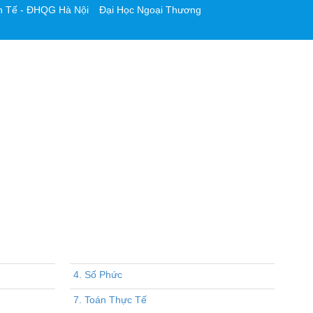
h Tế - ĐHQG Hà Nội
Đại Học Ngoại Thương
4. Số Phức
7. Toán Thực Tế