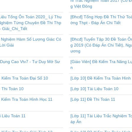
hi Trắc Nghiệm Toán 2017 (Có 
g Việt Đông
 Liệu Tổng Ôn Toán 2020_ Lý Thu
[Đhcđ] Tổng Hợp Đề Thi Thử To
 Nghiệm Từng Chuyên Đề Thi Thp
ờng Thpt - Đáp Án Chi Tiết
- Giải_Chi_Tiết
c Nghiệm Hàm Số Lượng Giác Có
[Đhcđ] Tuyển Tập 30 Đề Toán Ô
ời Giải
g 2019 (Có Đáp Án Chi Tiết), N
ương
 Dụng Cao Vtv7 - Tư Duy Mở Sư
[Giáo Viên] Đề Kiểm Tra Năng L
n
 Kiểm Tra Toán Đại Số 10
[Lớp 10] Đề Kiểm Tra Toán Hình
 Thi Toán 10
[Lớp 10] Tài Liệu Toán 10
ề Kiểm Tra Toán Hình Học 11
[Lớp 11] Đề Thi Toán 11
i Liệu Toán 11
[Lớp 11] Tài Liệu Trắc Nghiệm T
áp Án