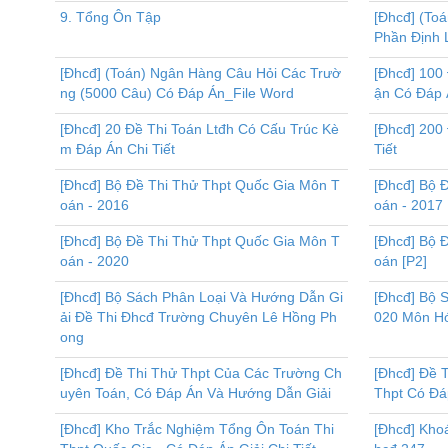
9. Tổng Ôn Tập
[Đhcđ] (To
Phần Định 
[Đhcđ] (Toán) Ngân Hàng Câu Hỏi Các Trườ
[Đhcđ] 100
ng (5000 Câu) Có Đáp Án_File Word
ận Có Đáp 
[Đhcđ] 20 Đề Thi Toán Ltđh Có Cấu Trúc Kè
[Đhcđ] 200 
m Đáp Án Chi Tiết
Tiết
[Đhcđ] Bộ Đề Thi Thử Thpt Quốc Gia Môn T
[Đhcđ] Bộ 
oán - 2016
oán - 2017
[Đhcđ] Bộ Đề Thi Thử Thpt Quốc Gia Môn T
[Đhcđ] Bộ 
oán - 2020
oán [P2]
[Đhcđ] Bộ Sách Phân Loại Và Hướng Dẫn Gi
[Đhcđ] Bộ 
ải Đề Thi Đhcđ Trường Chuyên Lê Hồng Ph
020 Môn H
ong
[Đhcđ] Đề Thi Thử Thpt Của Các Trường Ch
[Đhcđ] Đề 
uyên Toán, Có Đáp Án Và Hướng Dẫn Giải
Thpt Có Đá
[Đhcđ] Kho Trắc Nghiệm Tổng Ôn Toán Thi
[Đhcđ] Kho