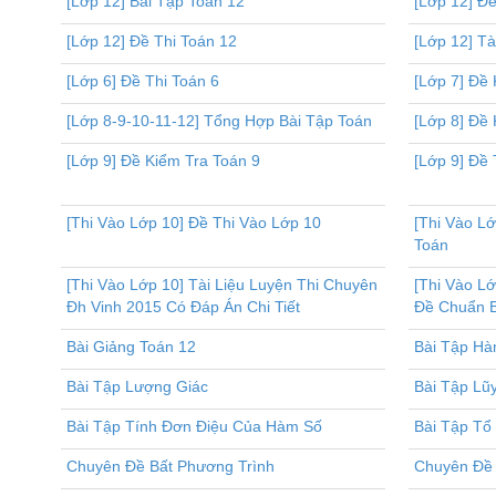
[Lớp 12] Bài Tập Toán 12
[Lớp 12] Đề
[Lớp 12] Đề Thi Toán 12
[Lớp 12] Tà
[Lớp 6] Đề Thi Toán 6
[Lớp 7] Đề 
[Lớp 8-9-10-11-12] Tổng Hợp Bài Tập Toán
[Lớp 8] Đề 
[Lớp 9] Đề Kiểm Tra Toán 9
[Lớp 9] Đề 
[Thi Vào Lớp 10] Đề Thi Vào Lớp 10
[Thi Vào L
Toán
[Thi Vào Lớp 10] Tài Liệu Luyện Thi Chuyên
[Thi Vào L
Đh Vinh 2015 Có Đáp Án Chi Tiết
Đề Chuẩn B
Bài Giảng Toán 12
Bài Tập Hà
Bài Tập Lượng Giác
Bài Tập Lũy
Bài Tập Tính Đơn Điệu Của Hàm Số
Bài Tập Tổ
Chuyên Đề Bất Phương Trình
Chuyên Đề 