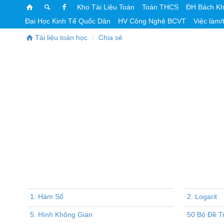
Kho Tài Liệu Toán
Toán THCS
ĐH Bách K
Đại Học Kinh Tế Quốc Dân
HV Công Nghệ BCVT
Việc làm/
Tài liệu toán học
Chia sẻ
1. Hàm Số
2. Logarit
5. Hình Không Gian
50 Bộ Đề T