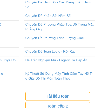
Chuyên Đề Hàm Số - Các Dạng Toán Hàm
Số
Chuyên Đề Khảo Sát Hàm Số
ộ
Chuyên Đề Phương Pháp Tọa Độ Trong Mặt
Phẳng Oxy
Chuyên Đề Phương Trình Lượng Giác
Chuyên Đề Toán Logic - Rời Rạc
an Oxyz Có
Đề Trắc Nghiệm Mũ - Logarit Có Đáp Án
io
Kỹ Thuật Sử Dụng Máy Tính Cầm Tay Hổ Tr
ợ Giải Đề Thi Môn Toán Thpt
Tài liệu toán
Toán cấp 2