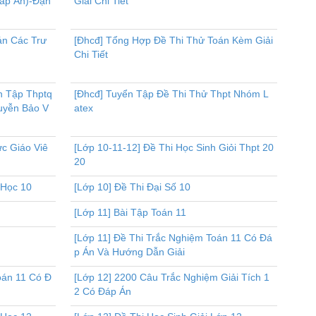
Đáp Án)-Đặn
Giải Chi Tiết
án Các Trư
[Đhcđ] Tổng Hợp Đề Thi Thử Toán Kèm Giải
Chi Tiết
n Tập Thptq
[Đhcđ] Tuyển Tập Đề Thi Thử Thpt Nhóm L
guyễn Bảo V
atex
ực Giáo Viê
[Lớp 10-11-12] Đề Thi Học Sinh Giỏi Thpt 20
20
 Học 10
[Lớp 10] Đề Thi Đại Số 10
[Lớp 11] Bài Tập Toán 11
[Lớp 11] Đề Thi Trắc Nghiệm Toán 11 Có Đá
p Án Và Hướng Dẫn Giải
oán 11 Có Đ
[Lớp 12] 2200 Câu Trắc Nghiệm Giải Tích 1
2 Có Đáp Án