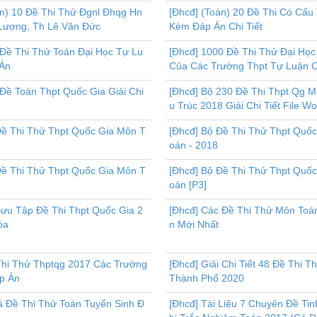
án) 10 Đề Thi Thử Đgnl Đhqg Hn
[Đhcđ] (Toán) 20 Đề Thi Có Cấu
Lượng, Th Lê Văn Đức
Kèm Đáp Án Chi Tiết
 Đề Thi Thử Toán Đại Học Tự Lu
[Đhcđ] 1000 Đề Thi Thử Đại Họ
Án
Của Các Trường Thpt Tự Luận 
Đề Toán Thpt Quốc Gia Giải Chi
[Đhcđ] Bộ 230 Đề Thi Thpt Qg 
u Trúc 2018 Giải Chi Tiết File W
Đề Thi Thử Thpt Quốc Gia Môn T
[Đhcđ] Bộ Đề Thi Thử Thpt Quố
oán - 2018
Đề Thi Thử Thpt Quốc Gia Môn T
[Đhcđ] Bộ Đề Thi Thử Thpt Quố
oán [P3]
Sưu Tập Đề Thi Thpt Quốc Gia 2
[Đhcđ] Các Đề Thi Thử Môn Toá
óa
n Mới Nhất
Thi Thử Thptqg 2017 Các Trường
[Đhcđ] Giải Chi Tiết 48 Đề Thi T
p Án
Thành Phố 2020
á Đề Thi Thử Toán Tuyển Sinh Đ
[Đhcđ] Tài Liệu 7 Chuyên Đề Ti