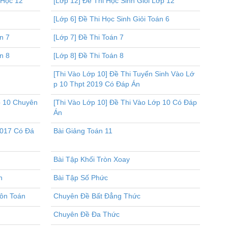
 Học 12
[Lớp 12] Đề Thi Học Sinh Giỏi Lớp 12
[Lớp 6] Đề Thi Học Sinh Giỏi Toán 6
n 7
[Lớp 7] Đề Thi Toán 7
n 8
[Lớp 8] Đề Thi Toán 8
[Thi Vào Lớp 10] Đề Thi Tuyển Sinh Vào Lớ
p 10 Thpt 2019 Có Đáp Án
p 10 Chuyên
[Thi Vào Lớp 10] Đề Thi Vào Lớp 10 Có Đáp
Án
2017 Có Đá
Bài Giảng Toán 11
Bài Tập Khối Tròn Xoay
n
Bài Tập Số Phức
ôn Toán
Chuyên Đề Bất Đẳng Thức
Chuyên Đề Đa Thức