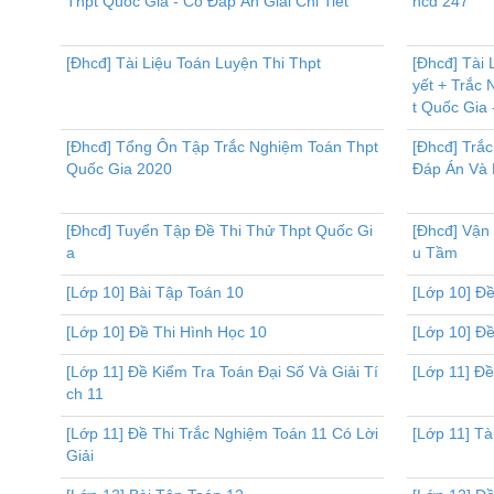
Thpt Quốc Gia - Có Đáp Án Giải Chi Tiết
hcđ 247
[Đhcđ] Tài Liệu Toán Luyện Thi Thpt
[Đhcđ] Tài
yết + Trắc
t Quốc Gia 
[Đhcđ] Tổng Ôn Tập Trắc Nghiệm Toán Thpt
[Đhcđ] Trắ
Quốc Gia 2020
Đáp Án Và L
[Đhcđ] Tuyển Tập Đề Thi Thử Thpt Quốc Gi
[Đhcđ] Vận
a
u Tầm
[Lớp 10] Bài Tập Toán 10
[Lớp 10] Đề
[Lớp 10] Đề Thi Hình Học 10
[Lớp 10] Đề
[Lớp 11] Đề Kiểm Tra Toán Đại Số Và Giải Tí
[Lớp 11] Đ
ch 11
[Lớp 11] Đề Thi Trắc Nghiệm Toán 11 Có Lời
[Lớp 11] Tà
Giải