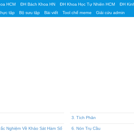
hoa HCM
ĐH Bách Khoa HN
ĐH Khoa Học Tự Nhiên HCM
ĐH Kin
thực tập
Bộ sưu tập
Bài viết
Tool chế meme
Giải cứu admin
3. Tích Phân
rắc Nghiệm Về Khảo Sát Hàm Số
6. Nón Trụ Cầu