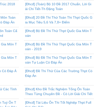
 Trúc 2018
[Đhcđ] (Toán) Bộ 10 Đề 2017 Chuẩn, Lời Gi
ải Chi Tiết-Th Đặng Toán
c Môn Toán
[Đhcđ] 20 Đề Thi Thử Toán Thi Thpt Quốc G
Có Đáp Án
ia Mục Tiêu 5,6 Và 7,8+ Điểm
Môn Toán Cấ
[Đhcđ] Bộ Đề Thi Thử Thpt Quốc Gia Môn T
ord
oán
c Gia Môn T
[Đhcđ] Bộ Đề Thi Thử Thpt Quốc Gia Môn T
oán - 2019
c Gia Môn T
[Đhcđ] Bộ Đề Thi Thử Thpt Quốc Gia Môn T
oán Tự Luận Có Đáp Án
n Có Đáp Á
[Đhcđ] Đề Thi Thử Của Các Trường Thpt Có
Đáp Án
hử Các Tỉnh
[Đhcđ] Kho Đề Trắc Nghiệm Tổng Ôn Toán
Theo Từng Chuyên Đề - Có Lời Giải Chi Tiết
nh Tuý Ôn T
[Đhcđ] Tài Liệu Ôn Thi Tốt Nghiệp Thpt Full