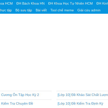
hoa HCM
ĐH Bách Khoa HN
ĐH Khoa Học Tự Nhiên HCM
ĐH Kin
thực tập
Bộ sưu tập
Bài viết
Tool chế meme
Giải cứu admin
ề Cương Ôn Tập Học Kỳ 2
[Lớp 10] Đề Khảo Sát Chất Lượ
ề Kiểm Tra Chuyên Đề
[Lớp 10] Đề Kiểm Tra Định Kỳ