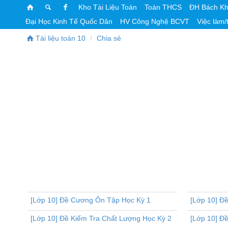
Kho Tài Liệu Toán
Toán THCS
ĐH Bách K
Đại Học Kinh Tế Quốc Dân
HV Công Nghệ BCVT
Việc làm/
Tài liệu toán 10
Chia sẻ
[Lớp 10] Đề Cương Ôn Tập Học Kỳ 1
[Lớp 10] Đ
[Lớp 10] Đề Kiểm Tra Chất Lượng Học Kỳ 2
[Lớp 10] Đ