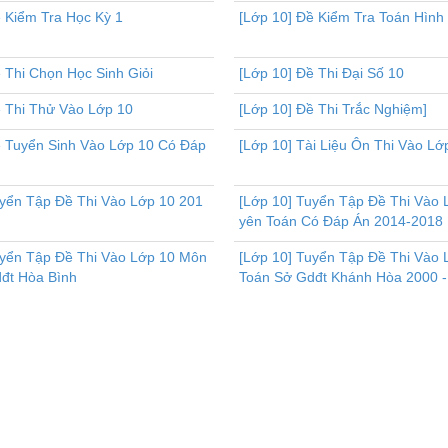
ề Kiểm Tra Học Kỳ 1
[Lớp 10] Đề Kiểm Tra Toán Hình
 Thi Chọn Học Sinh Giỏi
[Lớp 10] Đề Thi Đại Số 10
ề Thi Thử Vào Lớp 10
[Lớp 10] Đề Thi Trắc Nghiệm]
ề Tuyển Sinh Vào Lớp 10 Có Đáp
[Lớp 10] Tài Liệu Ôn Thi Vào Lớ
uyển Tập Đề Thi Vào Lớp 10 201
[Lớp 10] Tuyển Tập Đề Thi Vào
yên Toán Có Đáp Án 2014-2018
uyển Tập Đề Thi Vào Lớp 10 Môn
[Lớp 10] Tuyển Tập Đề Thi Vào
đt Hòa Bình
Toán Sở Gdđt Khánh Hòa 2000 -