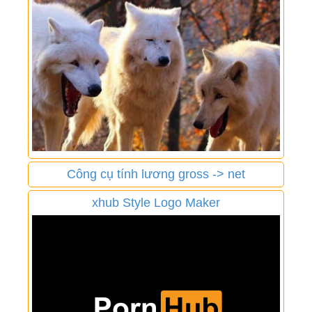
Công cụ tính lương gross -> net
xhub Style Logo Maker