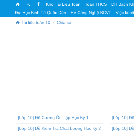
Kho Tài Liệu Toán
Toán THCS
ĐH Bách K
Đại Học Kinh Tế Quốc Dân
HV Công Nghệ BCVT
Việc làm/
Tài liệu toán 10
Chia sẻ
[Lớp 10] Đề Cương Ôn Tập Học Kỳ 1
[Lớp 10] Đ
[Lớp 10] Đề Kiểm Tra Chất Lượng Học Kỳ 2
[Lớp 10] Đ