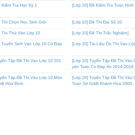
ề Kiểm Tra Học Kỳ 1
[Lớp 10] Đề Kiểm Tra Toán Hình
 Thi Chọn Học Sinh Giỏi
[Lớp 10] Đề Thi Đại Số 10
ề Thi Thử Vào Lớp 10
[Lớp 10] Đề Thi Trắc Nghiệm]
ề Tuyển Sinh Vào Lớp 10 Có Đáp
[Lớp 10] Tài Liệu Ôn Thi Vào Lớ
uyển Tập Đề Thi Vào Lớp 10 201
[Lớp 10] Tuyển Tập Đề Thi Vào
yên Toán Có Đáp Án 2014-2018
uyển Tập Đề Thi Vào Lớp 10 Môn
[Lớp 10] Tuyển Tập Đề Thi Vào
đt Hòa Bình
Toán Sở Gdđt Khánh Hòa 2000 -