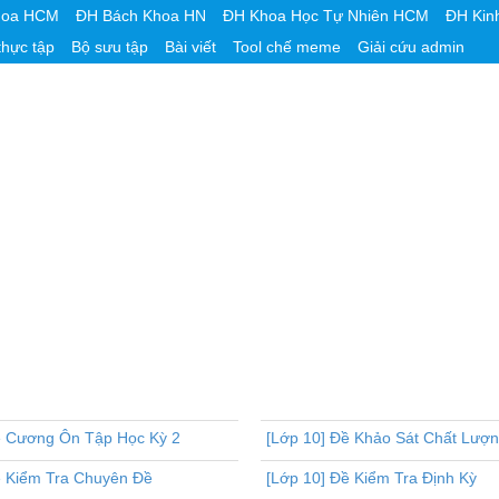
hoa HCM
ĐH Bách Khoa HN
ĐH Khoa Học Tự Nhiên HCM
ĐH Kin
thực tập
Bộ sưu tập
Bài viết
Tool chế meme
Giải cứu admin
ề Cương Ôn Tập Học Kỳ 2
[Lớp 10] Đề Khảo Sát Chất Lượ
ề Kiểm Tra Chuyên Đề
[Lớp 10] Đề Kiểm Tra Định Kỳ