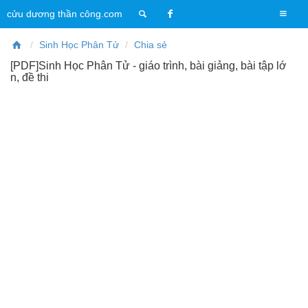
T
cửu dương thần công.com
o
g
Sinh Học Phân Tử
Chia sẻ
g
[PDF]Sinh Học Phân Tử - giáo trình, bài giảng, bài tập lớ
l
n, đề thi
e
n
a
v
i
g
a
t
i
o
n