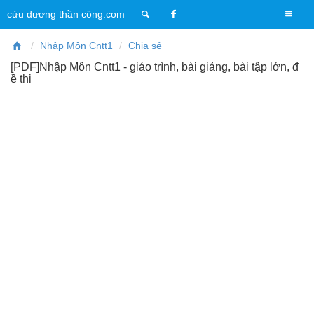
T
cửu dương thần công.com
o
g
Nhập Môn Cntt1
Chia sẻ
g
[PDF]Nhập Môn Cntt1 - giáo trình, bài giảng, bài tập lớn, đ
l
ề thi
e
n
a
v
i
g
a
t
i
o
n