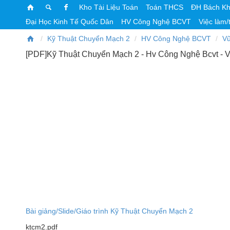
Kho Tài Liệu Toán
Toán THCS
ĐH Bách K
Đại Học Kinh Tế Quốc Dân
HV Công Nghệ BCVT
Việc làm/
Kỹ Thuật Chuyển Mạch 2
HV Công Nghệ BCVT
Vũ
[PDF]Kỹ Thuật Chuyển Mạch 2 - Hv Công Nghệ Bcvt - V
Bài giảng/Slide/Giáo trình Kỹ Thuật Chuyển Mạch 2
ktcm2.pdf