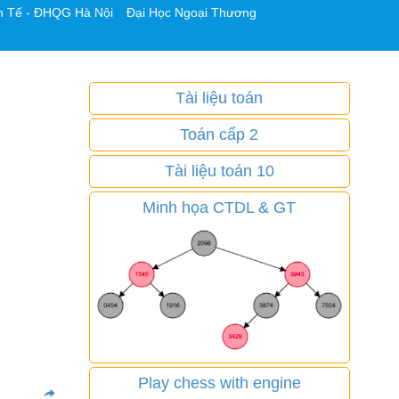
h Tế - ĐHQG Hà Nội
Đại Học Ngoại Thương
Tài liệu toán
Toán cấp 2
Tài liệu toán 10
Minh họa CTDL & GT
Play chess with engine