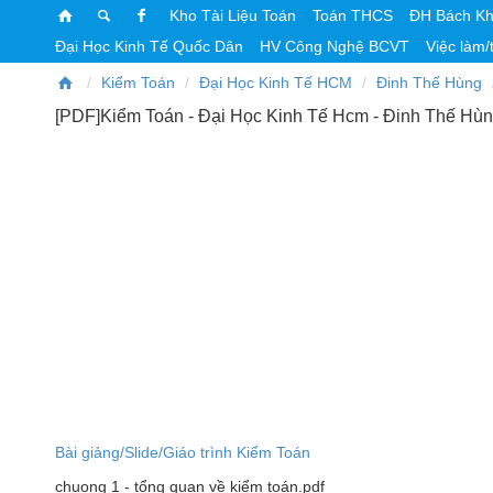
Kho Tài Liệu Toán
Toán THCS
ĐH Bách K
Đại Học Kinh Tế Quốc Dân
HV Công Nghệ BCVT
Việc làm/
Kiểm Toán
Đại Học Kinh Tế HCM
Đinh Thế Hùng
[PDF]Kiểm Toán - Đại Học Kinh Tế Hcm - Đinh Thế Hù
Bài giảng/Slide/Giáo trình Kiểm Toán
chuong 1 - tổng quan về kiểm toán.pdf