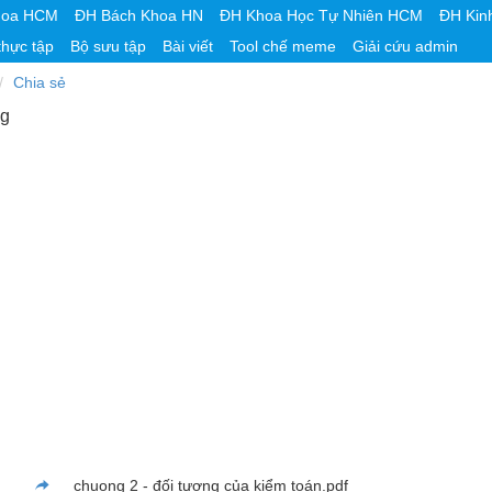
hoa HCM
ĐH Bách Khoa HN
ĐH Khoa Học Tự Nhiên HCM
ĐH Kin
thực tập
Bộ sưu tập
Bài viết
Tool chế meme
Giải cứu admin
Chia sẻ
ng
chuong 2 - đối tượng của kiểm toán.pdf