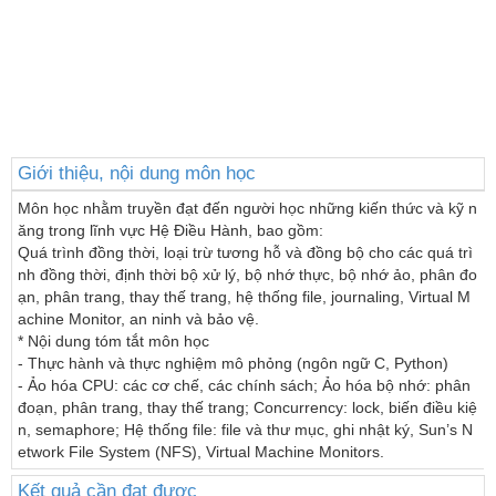
Giới thiệu, nội dung môn học
Môn học nhằm truyền đạt đến người học những kiến thức và kỹ n
ăng trong lĩnh vực Hệ Điều Hành, bao gồm:

Quá trình đồng thời, loại trừ tương hỗ và đồng bộ cho các quá trì
nh đồng thời, định thời bộ xử lý, bộ nhớ thực, bộ nhớ ảo, phân đo
ạn, phân trang, thay thế trang, hệ thống file, journaling, Virtual M
achine Monitor, an ninh và bảo vệ.

* Nội dung tóm tắt môn học

- Thực hành và thực nghiệm mô phỏng (ngôn ngữ C, Python)

- Ảo hóa CPU: các cơ chế, các chính sách; Ảo hóa bộ nhớ: phân 
đoạn, phân trang, thay thế trang; Concurrency: lock, biến điều kiệ
n, semaphore; Hệ thống file: file và thư mục, ghi nhật ký, Sun’s N
etwork File System (NFS), Virtual Machine Monitors.
Kết quả cần đạt được