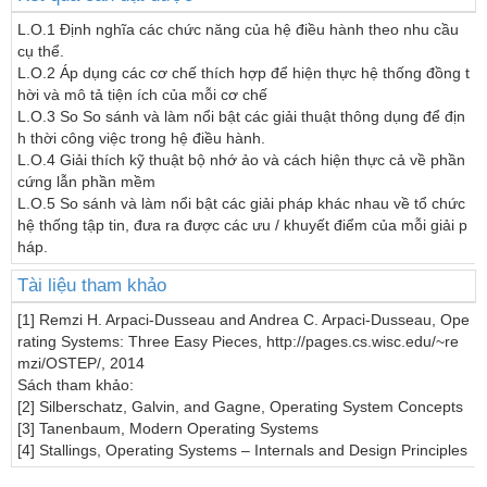
L.O.1 Định nghĩa các chức năng của hệ điều hành theo nhu cầu 
cụ thể.

L.O.2 Áp dụng các cơ chế thích hợp để hiện thực hệ thống đồng t
hời và mô tả tiện ích của mỗi cơ chế

L.O.3 So So sánh và làm nổi bật các giải thuật thông dụng để địn
h thời công việc trong hệ điều hành.

L.O.4 Giải thích kỹ thuật bộ nhớ ảo và cách hiện thực cả về phần 
cứng lẫn phần mềm

L.O.5 So sánh và làm nổi bật các giải pháp khác nhau về tổ chức 
hệ thống tập tin, đưa ra được các ưu / khuyết điểm của mỗi giải p
Tài liệu tham khảo
[1] Remzi H. Arpaci-Dusseau and Andrea C. Arpaci-Dusseau, Ope
rating Systems: Three Easy Pieces, http://pages.cs.wisc.edu/~re
mzi/OSTEP/, 2014

Sách tham khảo:

[2] Silberschatz, Galvin, and Gagne, Operating System Concepts

[3] Tanenbaum, Modern Operating Systems

[4] Stallings, Operating Systems – Internals and Design Principles 