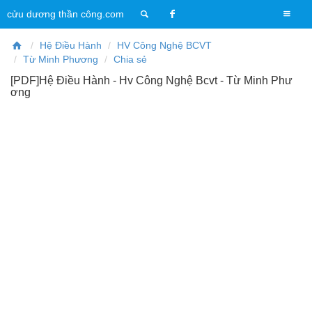
T
cửu dương thần công.com
o
g
Hệ Điều Hành
HV Công Nghệ BCVT
g
Từ Minh Phương
Chia sẻ
l
[PDF]Hệ Điều Hành - Hv Công Nghệ Bcvt - Từ Minh Phư
e
ơng
n
a
v
i
g
a
t
i
o
n