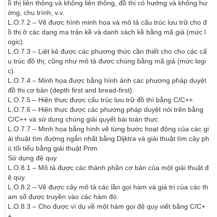
ồ thị liên thông và không liên thông, đồ thị có hướng và không hư
ớng, chu trình, v.v.

L.O.7.2 – Vẽ được hình minh họa và mô tả cấu trúc lưu trữ cho đ
ồ thị ở các dạng ma trận kề và danh sách kề bằng mã giả (mức l
ogic).

L.O.7.3 – Liệt kê được các phương thức cần thiết cho cho các cấ
u trúc đồ thị; cũng như mô tả được chúng bằng mã giả (mức logi
c).

L.O.7.4 – Minh họa được bằng hình ảnh các phương pháp duyệt 
đồ thị cơ bản (depth first and bread-first).

L.O.7.5 – Hiện thực được cấu trúc lưu trữ đồ thì bằng C/C++.

L.O.7.6 – Hiện thực được các phương pháp duyệt nói trên bằng 
C/C++ và sử dụng chúng giải quyết bài toán thực.

L.O.7.7 – Minh họa bằng hình vẽ từng bước hoạt động của các gi
ải thuật tìm đường ngắn nhất bằng Dijktra và giải thuật tìm cây ph
ủ tối tiểu bằng giải thuật Prim.

Sử dụng đệ quy

L.O.8.1 – Mô tả được các thành phần cơ bản của một giải thuật đ
ệ quy.

L.O.8.2 – Vẽ được cây mô tả các lần gọi hàm và giá trị của các th
am số được truyền vào các hàm đó.

L.O.8.3 – Cho được ví dụ về một hàm gọi đệ quy viết bằng C/C+
+.
