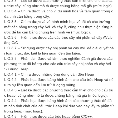
L.O.3.3 – Liệt kê được các phương thức cần thiết cho cho các cấ
u trúc cây; cũng như mô tả được chúng bằng mã giả (mức logic).

L.O.3.4 – Chỉ ra được và cho ví dụ minh họa về tầm quan trọng c
ủa tính cân bằng trong cây.

L.O.3.5 – Chỉ ra được và vẽ hình minh họa về tất cả các trường 
mất cân bằng trong cây AVL và cây B, cũng như thực hiện từng b
ước để tái cân bằng chúng trên hình vẽ (mức logic).

L.O.3.6 – Hiện thực được các cấu trúc cây nhị phân và cây AVL b
ằng C/C++

L.O.3.7 – Sử dụng được cây nhị phân và cây AVL để giải quyết bà
i toán thực, đặc biệt là liên quan đến tìm kiếm.

L.O.3.8 – Phân tích được và làm thực nghiệm đánh giá được các 
phương thức đã hổ trợ cho các cấu trúc cây nhị phân và cây AVL.

Sử dụng Heap

L.O.4.1 – Chỉ ra được những ứng dụng cần đến Heap

L.O.4.2 – Phác họa được bằng hình ảnh cho cấu trúc Heap và nê
u ra sự liên quan đến lưu trữ ở dạng mảng.

L.O.4.3 – Liệt kê được các phương thức cần thiết cho cho cấu trú
c heap; cũng như mô tả được chúng bằng mã giả (mức logic).

L.O.4.4 – Phác họa được bằng hình ảnh các phương thức để đả
m bảo tính chất của cấu trúc Heap khi đưa vào hay lấy ra phần tử 
trong heap (mức logic).

L.O.4.5 – Hiện thực được cấu trúc heap bằng C/C++.
