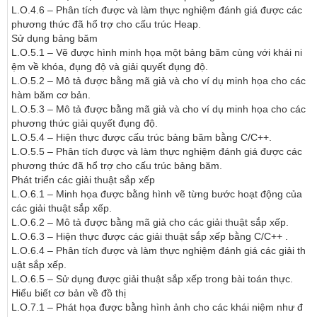
L.O.4.6 – Phân tích được và làm thực nghiệm đánh giá được các 
phương thức đã hổ trợ cho cấu trúc Heap.

Sử dụng bảng băm 

L.O.5.1 – Vẽ được hình minh họa một bảng băm cùng với khái ni
ệm về khóa, đụng độ và giải quyết đụng độ.

L.O.5.2 – Mô tả được bằng mã giả và cho ví dụ minh họa cho các 
hàm băm cơ bản.

L.O.5.3 – Mô tả được bằng mã giả và cho ví dụ minh họa cho các 
phương thức giải quyết đụng độ.

L.O.5.4 – Hiện thực được cấu trúc bảng băm bằng C/C++.

L.O.5.5 – Phân tích được và làm thực nghiệm đánh giá được các 
phương thức đã hổ trợ cho cấu trúc bảng băm.

Phát triển các giải thuật sắp xếp

L.O.6.1 – Minh họa được bằng hình vẽ từng bước hoạt động của 
các giải thuật sắp xếp.

L.O.6.2 – Mô tả được bằng mã giả cho các giải thuật sắp xếp. 

L.O.6.3 – Hiện thực được các giải thuật sắp xếp bằng C/C++ .

L.O.6.4 – Phân tích được và làm thực nghiệm đánh giá các giải th
uật sắp xếp.

L.O.6.5 – Sử dụng được giải thuật sắp xếp trong bài toán thực.

Hiểu biết cơ bản về đồ thị

L.O.7.1 – Phát họa được bằng hình ảnh cho các khái niệm như đ