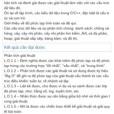
hân tích và đánh giá được các giải thuật làm việc với các cấu trúc 
dữ liệu đó.

Ôn lại về lập trình, các kiểu dữ liệu trong C/C++, đặc biệt là cấu tr
úc và con trỏ.

Giới thiệu về độ phức tạp tính toán và đệ qui.

Các cấu trúc dữ liệu và sự phân tích chúng: danh sách; chồng và 
hàng; cây, cây nhị phân, cây nhị phân tìm kiếm, AVL và đa phân; 
heap; giải thuật sắp xếp; bảng băm; và đồ thị.
Kết quả cần đạt được
Phân tích giải thuật 

L.O.1.1 – Định nghĩa được các khái niệm độ phức tạp và độ phức 
tạp trong các trường hợp “tốt nhất”, “xấu nhất”, và “trung bình”.

L.O.1.2 – Phân tích được các giải thuật và sử dụng được ký hiệu 
“Big O” để ghi ra độ phức tạp của giải thuật cấu thành từ các cấu 
trúc điều khiển: tuần tự, rẽ nhánh và lặp.

L.O.1.3 – Liệt kê được, cho được ví dụ và so sánh được các lớp 
độ phức tạp, như, hằng số, log, tuyến tính, etc.

L.O.1.4 – Nhận thức được sự cân bằng giữa bộ nhớ và thời gian t
rong giải thuật.

L.O.1.5 – Mô tả được các chiến lược thiết kế giải thuật và giải quy
ết bài toán.
