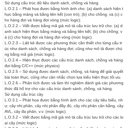
Sử dụng cấu trúc dữ liệu danh sách, chồng và hàng

L.O.2.1 – Phát họa được bằng hình ảnh cho: (a) danh sách hiện t
hực bằng mảng và bằng liên kết (con trỏ); (b) cho chồng; và (c) c
ho hàng đợi và hàng đợi vòng (mức logic).

L.O.2.2 – Viết được bằng mã giả mô tả cấu trúc lưu trữ cho: (a) d
anh sách hiện thực bằng mảng và bằng liên kết; (b) cho chồng; v
à (c) cho hàng đợi và hàng đợi vòng (mức logic).

L.O.2.3 – Liệt kê được các phương thức cần thiết cho từng cấu tr
úc như danh sách, chồng và hàng đợi; cũng như mô tả được chú
ng bằng mã giả (mức logic).

L.O.2.4 – Hiện thực được các cấu trúc danh sách, chồng và hàng 
đợi bằng C/C++ (mức physics)

L.O.2.5 – Sử dụng được danh sách, chồng, và hàng để giải quyết 
bài toán thực, cũng như cân nhắc chọn lựa kiểu hiện thực tối ưu.

L.O.2.6 – Phân tích được và làm thí nghiệm đánh giá các phương 
thức đã hổ trợ cho các cấu trúc danh sánh, chồng, và hàng.

Sử dụng cấu trúc cây

L.O.3.1 – Phát họa được bằng hình ảnh cho các cây tiêu biểu, nh
ư, cây nhị phân, cây nhị phân đầy đủ, cây nhị phân cân bằng, cây 
AVL, cây đa phân, v.v. (mức logic).

L.O.3.2 – Viết được bằng mã giả mô tả cấu trúc lưu trữ cho các lo
ại cây (mức logic)
