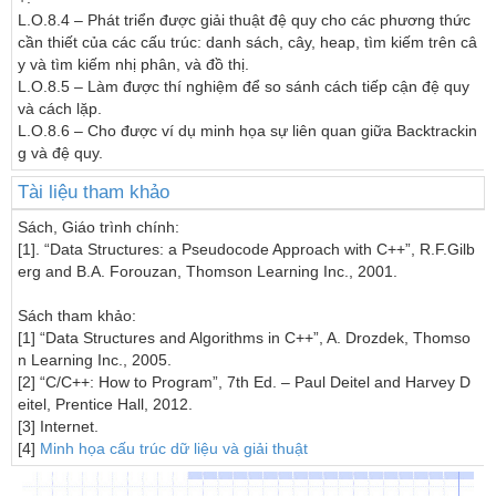
L.O.8.4 – Phát triển được giải thuật đệ quy cho các phương thức 
cần thiết của các cấu trúc: danh sách, cây, heap, tìm kiếm trên câ
y và tìm kiếm nhị phân, và đồ thị.

L.O.8.5 – Làm được thí nghiệm để so sánh cách tiếp cận đệ quy 
và cách lặp.

L.O.8.6 – Cho được ví dụ minh họa sự liên quan giữa Backtrackin
Tài liệu tham khảo
Sách, Giáo trình chính:

[1]. “Data Structures: a Pseudocode Approach with C++”, R.F.Gilb
erg and B.A. Forouzan, Thomson Learning Inc., 2001.

Sách tham khảo:

[1] “Data Structures and Algorithms in C++”, A. Drozdek, Thomso
n Learning Inc., 2005.

[2] “C/C++: How to Program”, 7th Ed. – Paul Deitel and Harvey D
eitel, Prentice Hall, 2012.

[3] Internet.

[4] 
Minh họa cấu trúc dữ liệu và giải thuật