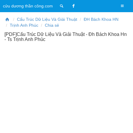
T
cửu dương thần công.com
o
g
Cấu Trúc Dữ Liệu Và Giải Thuật
ĐH Bách Khoa HN
g
Trịnh Anh Phúc
Chia sẻ
l
[PDF]Cấu Trúc Dữ Liệu Và Giải Thuật - Đh Bách Khoa Hn
e
- Ts Trịnh Anh Phúc
n
a
v
i
g
a
t
i
o
n