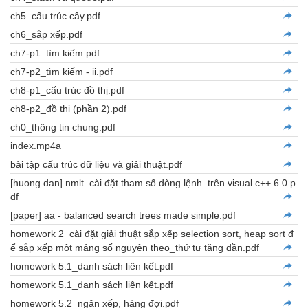
ch5_cấu trúc cây.pdf
ch6_sắp xếp.pdf
ch7-p1_tìm kiếm.pdf
ch7-p2_tìm kiếm - ii.pdf
ch8-p1_cấu trúc đồ thị.pdf
ch8-p2_đồ thị (phần 2).pdf
ch0_thông tin chung.pdf
index.mp4a
bài tập cấu trúc dữ liệu và giải thuật.pdf
[huong dan] nmlt_cài đặt tham số dòng lệnh_trên visual c++ 6.0.p
df
[paper] aa - balanced search trees made simple.pdf
homework 2_cài đặt giải thuật sắp xếp selection sort, heap sort đ
ể sắp xếp một mảng số nguyên theo_thứ tự tăng dần.pdf
homework 5.1_danh sách liên kết.pdf
homework 5.1_danh sách liên kết.pdf
homework 5.2_ngăn xếp, hàng đợi.pdf