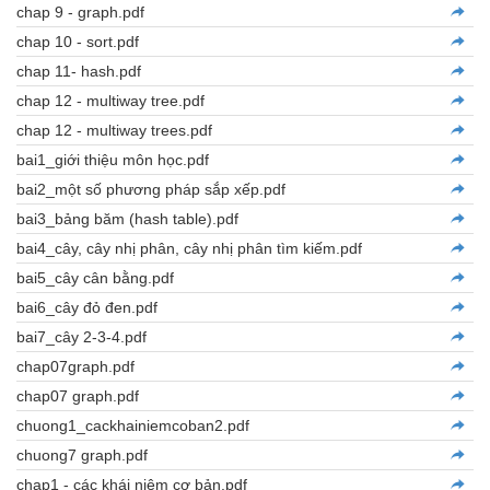
chap 9 - graph.pdf
chap 10 - sort.pdf
chap 11- hash.pdf
chap 12 - multiway tree.pdf
chap 12 - multiway trees.pdf
bai1_giới thiệu môn học.pdf
bai2_một số phương pháp sắp xếp.pdf
bai3_bảng băm (hash table).pdf
bai4_cây, cây nhị phân, cây nhị phân tìm kiếm.pdf
bai5_cây cân bằng.pdf
bai6_cây đỏ đen.pdf
bai7_cây 2-3-4.pdf
chap07graph.pdf
chap07 graph.pdf
chuong1_cackhainiemcoban2.pdf
chuong7 graph.pdf
chap1 - các khái niệm cơ bản.pdf