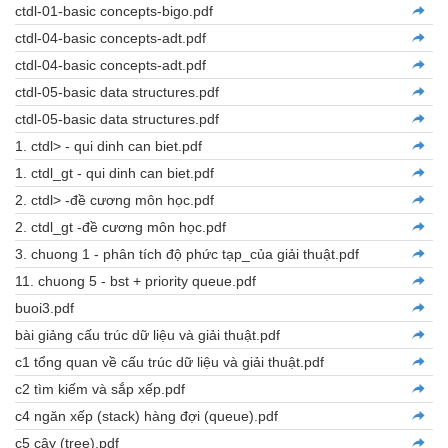
ctdl-01-basic concepts-bigo.pdf
ctdl-04-basic concepts-adt.pdf
ctdl-04-basic concepts-adt.pdf
ctdl-05-basic data structures.pdf
ctdl-05-basic data structures.pdf
1. ctdl> - qui dinh can biet.pdf
1. ctdl_gt - qui dinh can biet.pdf
2. ctdl> -đề cương môn học.pdf
2. ctdl_gt -đề cương môn học.pdf
3. chuong 1 - phân tích độ phức tạp_của giải thuật.pdf
11. chuong 5 - bst + priority queue.pdf
buoi3.pdf
bài giảng cấu trúc dữ liệu và giải thuật.pdf
c1 tổng quan về cấu trúc dữ liệu và giải thuật.pdf
c2 tìm kiếm và sắp xếp.pdf
c4 ngăn xếp (stack) hàng đợi (queue).pdf
c5 cây (tree).pdf