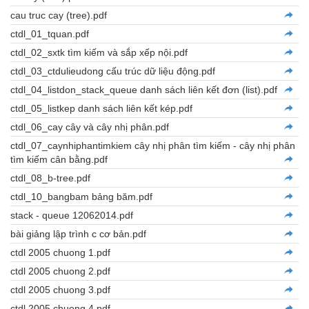
cau truc cay (tree).pdf
ctdl_01_tquan.pdf
ctdl_02_sxtk tìm kiếm và sắp xếp nội.pdf
ctdl_03_ctdulieudong cấu trúc dữ liệu động.pdf
ctdl_04_listdon_stack_queue danh sách liên kết đơn (list).pdf
ctdl_05_listkep danh sách liên kết kép.pdf
ctdl_06_cay cây và cây nhị phân.pdf
ctdl_07_caynhiphantimkiem cây nhị phân tìm kiếm - cây nhị phân
tìm kiếm cân bằng.pdf
ctdl_08_b-tree.pdf
ctdl_10_bangbam bảng băm.pdf
stack - queue 12062014.pdf
bài giảng lập trình c cơ bản.pdf
ctdl 2005 chuong 1.pdf
ctdl 2005 chuong 2.pdf
ctdl 2005 chuong 3.pdf
ctdl 2005 chuong 4.pdf