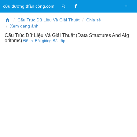
T
cửu dương thần công.com
o
g
Cấu Trúc Dữ Liệu Và Giải Thuật
Chia sẻ
g
Xem dạng ảnh
l
Cấu Trúc Dữ Liệu Và Giải Thuật (Data Structures And Alg
e
orithms)
Đề thi
Bài giảng
Bài tập
n
a
v
i
g
a
t
i
o
n