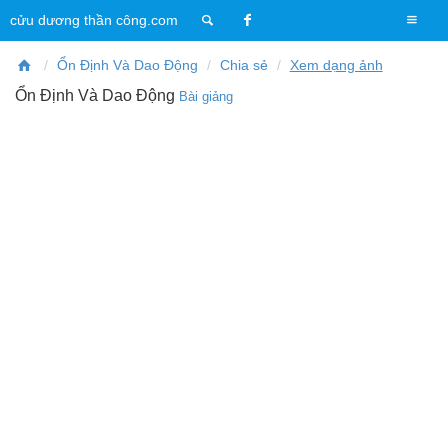
T
cửu dương thần công.com
o
g
Ổn Định Và Dao Động
Chia sẻ
Xem dạng ảnh
g
Ổn Định Và Dao Động
Bài giảng
l
e
n
a
v
i
g
a
t
i
o
n