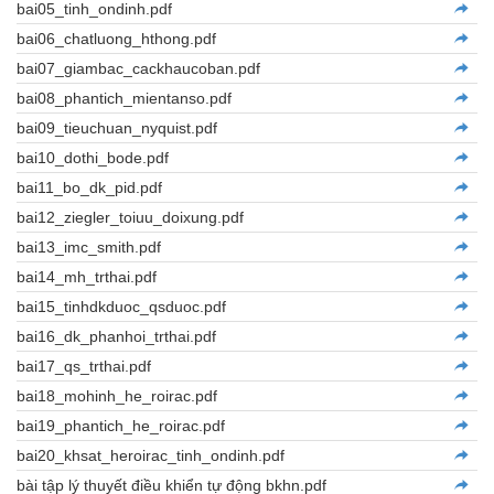
bai05_tinh_ondinh.pdf
bai06_chatluong_hthong.pdf
bai07_giambac_cackhaucoban.pdf
bai08_phantich_mientanso.pdf
bai09_tieuchuan_nyquist.pdf
bai10_dothi_bode.pdf
bai11_bo_dk_pid.pdf
bai12_ziegler_toiuu_doixung.pdf
bai13_imc_smith.pdf
bai14_mh_trthai.pdf
bai15_tinhdkduoc_qsduoc.pdf
bai16_dk_phanhoi_trthai.pdf
bai17_qs_trthai.pdf
bai18_mohinh_he_roirac.pdf
bai19_phantich_he_roirac.pdf
bai20_khsat_heroirac_tinh_ondinh.pdf
bài tập lý thuyết điều khiển tự động bkhn.pdf