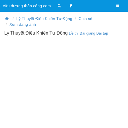
T
cửu dương thần công.com
o
g
Lý Thuyết Điều Khiển Tự Động
Chia sẻ
g
Xem dạng ảnh
l
Lý Thuyết Điều Khiển Tự Động
Đề thi
Bài giảng
Bài tập
e
n
a
v
i
g
a
t
i
o
n