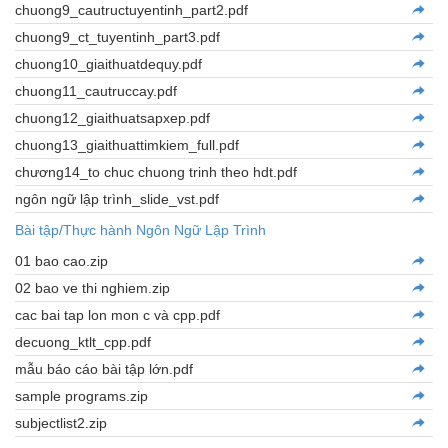
chuong9_cautructuyentinh_part2.pdf
chuong9_ct_tuyentinh_part3.pdf
chuong10_giaithuatdequy.pdf
chuong11_cautruccay.pdf
chuong12_giaithuatsapxep.pdf
chuong13_giaithuattimkiem_full.pdf
chương14_to chuc chuong trinh theo hdt.pdf
ngôn ngữ lập trình_slide_vst.pdf
Bài tập/Thực hành Ngôn Ngữ Lập Trình
01 bao cao.zip
02 bao ve thi nghiem.zip
cac bai tap lon mon c và cpp.pdf
decuong_ktlt_cpp.pdf
mẫu báo cáo bài tập lớn.pdf
sample programs.zip
subjectlist2.zip