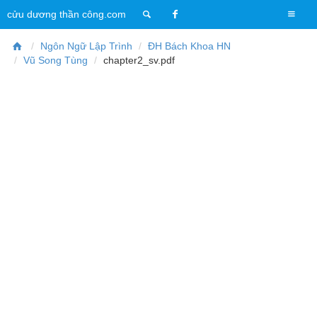
T
cửu dương thần công.com
o
g
Ngôn Ngữ Lập Trình
ĐH Bách Khoa HN
g
Vũ Song Tùng
chapter2_sv.pdf
l
e
n
a
v
i
g
a
t
i
o
n