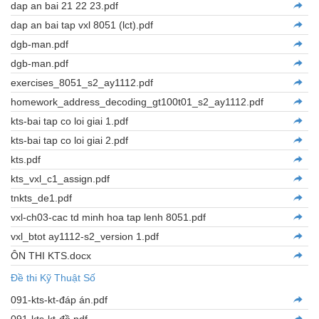
dap an bai 21 22 23.pdf
dap an bai tap vxl 8051 (lct).pdf
dgb-man.pdf
dgb-man.pdf
exercises_8051_s2_ay1112.pdf
homework_address_decoding_gt100t01_s2_ay1112.pdf
kts-bai tap co loi giai 1.pdf
kts-bai tap co loi giai 2.pdf
kts.pdf
kts_vxl_c1_assign.pdf
tnkts_de1.pdf
vxl-ch03-cac td minh hoa tap lenh 8051.pdf
vxl_btot ay1112-s2_version 1.pdf
ÔN THI KTS.docx
Đề thi Kỹ Thuật Số
091-kts-kt-đáp án.pdf