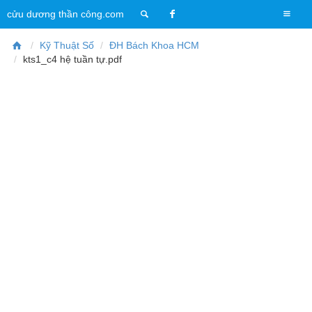
T
cửu dương thần công.com
o
g
Kỹ Thuật Số
ĐH Bách Khoa HCM
g
kts1_c4 hệ tuần tự.pdf
l
e
n
a
v
i
g
a
t
i
o
n