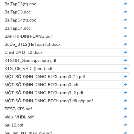
BaiTapC3(tt).doc
BaiTapC3.doc
BaiTapC4(tt).doc
BaiTapC4.doc
BÀI-THI-ĐỊNH-DẠNG.pdf
BộĐề_BTL2(HeTuanTu).docx
ChỉnhĐA BTL2.docx
KTS191_Sieucapvippro.pdf
KTS_C5_VHDL(brief).pdf
MỘT-SỐ-ĐỊNH-DẠNG-BTChương3 (1).pdf
MỘT-SỐ-ĐỊNH-DẠNG-BTChương3.pdf
MỘT-SỐ-ĐỊNH-DẠNG-BTChương3_2.pdf
MỘT-SỐ-ĐỊNH-DẠNG-BTChương3 đã gộp.pdf
TEST-KTS.pdf
Vidu_VHDL.pdf
bai 15.pdf
bai_tap_kts_thay_my.pdf