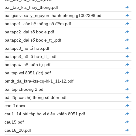
bai_tap_kts_thay_thong.pdf
bai giai vi xu ly_nguyen thanh phong g1002398.pdf
baitapc1_các hệ thống số đếm.pdf
baitapc2_đại số boole.pdf
baitapc2_đại số boole_tt_.pdf
baitapc3_hệ tổ hợp.pdf
baitapc3_hệ tổ hợp_tt_.pdf
baitapc4_hệ tuần tự.pdf
bai tap vxl 8051 (lct).pdf
bmdt_da_ktra-kts-cq-hk1_11-12.pdf
bài tập chương 2.pdf
bài tập các hệ thống số đếm.pdf
cac ff.docx
cau1_14 bài tập họ vi điều khiển 8051.pdf
cau15.pdf
cau16_20.pdf