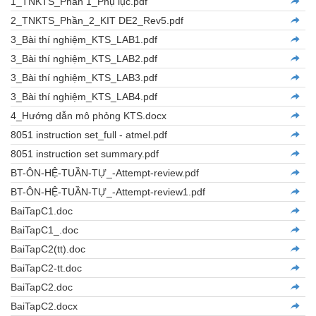
1_TNKTS_Phần 1_Phụ lục.pdf
2_TNKTS_Phần_2_KIT DE2_Rev5.pdf
3_Bài thí nghiệm_KTS_LAB1.pdf
3_Bài thí nghiệm_KTS_LAB2.pdf
3_Bài thí nghiệm_KTS_LAB3.pdf
3_Bài thí nghiệm_KTS_LAB4.pdf
4_Hướng dẫn mô phỏng KTS.docx
8051 instruction set_full - atmel.pdf
8051 instruction set summary.pdf
BT-ÔN-HỆ-TUẦN-TỰ_-Attempt-review.pdf
BT-ÔN-HỆ-TUẦN-TỰ_-Attempt-review1.pdf
BaiTapC1.doc
BaiTapC1_.doc
BaiTapC2(tt).doc
BaiTapC2-tt.doc
BaiTapC2.doc
BaiTapC2.docx