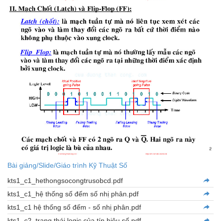
Bài giảng/Slide/Giáo trình Kỹ Thuật Số
kts1_c1_hethongsocongtrusobcd.pdf
kts1_c1_hệ thống số đếm số nhị phân.pdf
kts1_c1 hệ thống số đếm - số nhị phân.pdf
kts1_c2_trạng thái logic của tín hiệu số.pdf