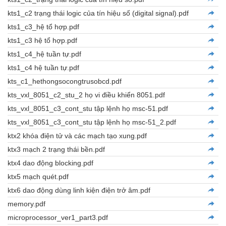
kts1_c2 trạng thái logic của tín hiệu số (digital signal).pdf
kts1_c3_hệ tổ hợp.pdf
kts1_c3 hệ tổ hợp.pdf
kts1_c4_hệ tuần tự.pdf
kts1_c4 hệ tuần tự.pdf
kts_c1_hethongsocongtrusobcd.pdf
kts_vxl_8051_c2_stu_2 họ vi điều khiển 8051.pdf
kts_vxl_8051_c3_cont_stu tập lệnh họ msc-51.pdf
kts_vxl_8051_c3_cont_stu tập lệnh họ msc-51_2.pdf
ktx2 khóa điện tử và các mạch tạo xung.pdf
ktx3 mạch 2 trạng thái bền.pdf
ktx4 dao động blocking.pdf
ktx5 mạch quét.pdf
ktx6 dao động dùng linh kiện điện trở âm.pdf
memory.pdf
microprocessor_ver1_part3.pdf