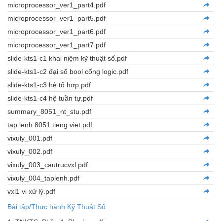
microprocessor_ver1_part4.pdf
microprocessor_ver1_part5.pdf
microprocessor_ver1_part6.pdf
microprocessor_ver1_part7.pdf
slide-kts1-c1 khái niệm kỹ thuật số.pdf
slide-kts1-c2 đại số bool cổng logic.pdf
slide-kts1-c3 hệ tổ hợp.pdf
slide-kts1-c4 hệ tuần tự.pdf
summary_8051_nt_stu.pdf
tap lenh 8051 tieng viet.pdf
vixuly_001.pdf
vixuly_002.pdf
vixuly_003_cautrucvxl.pdf
vixuly_004_taplenh.pdf
vxl1 vi xử lý.pdf
Bài tập/Thực hành Kỹ Thuật Số