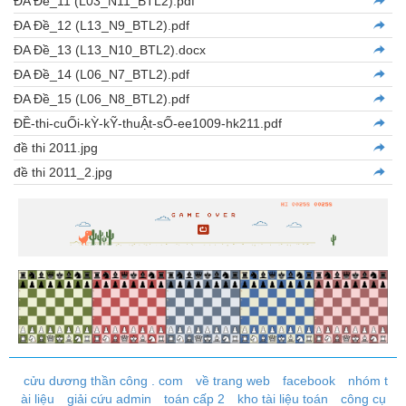
ĐA Đề_11 (L03_N11_BTL2).pdf
ĐA Đề_12 (L13_N9_BTL2).pdf
ĐA Đề_13 (L13_N10_BTL2).docx
ĐA Đề_14 (L06_N7_BTL2).pdf
ĐA Đề_15 (L06_N8_BTL2).pdf
ĐỀ-thi-cuỐi-kỲ-kỸ-thuẬt-sỐ-ee1009-hk211.pdf
đề thi 2011.jpg
đề thi 2011_2.jpg
cửu dương thần công . com
về trang web
facebook
nhóm t
ài liệu
giải cứu admin
toán cấp 2
kho tài liệu toán
công cụ