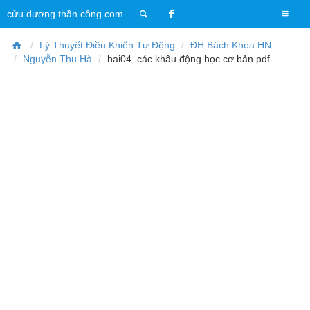
T
cửu dương thần công.com
o
g
Lý Thuyết Điều Khiển Tự Động
ĐH Bách Khoa HN
g
Nguyễn Thu Hà
bai04_các khâu động học cơ bản.pdf
l
e
n
a
v
i
g
a
t
i
o
n