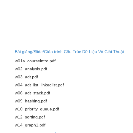
Bài giảng/Slide/Giáo trình Cấu Trúc Dữ Liệu Và Giải Thuật
w01a_courseintro.pdf
w02_analysis.pdf
w03_adt.pdf
w04_adt_list_linkedlist.pdf
w06_adt_stack.pdf
w09_hashing.pdf
w10_priority_queue.pdf
w12_sorting.pdf
w14_graph1.pdf