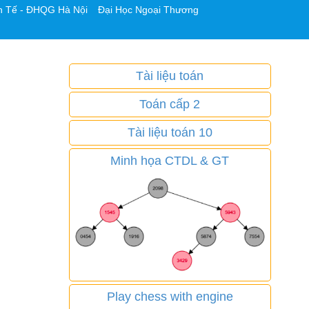
h Tế - ĐHQG Hà Nội
Đại Học Ngoại Thương
Tài liệu toán
Toán cấp 2
Tài liệu toán 10
Minh họa CTDL & GT
Play chess with engine