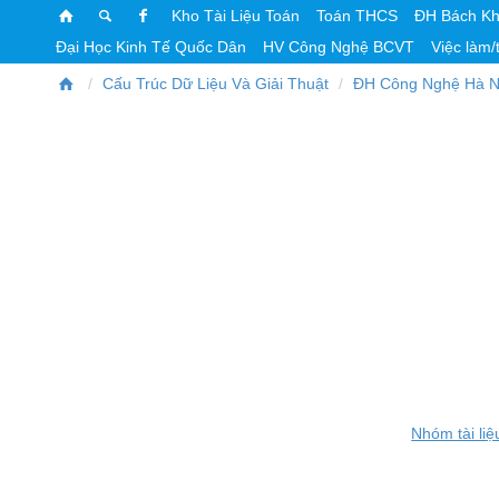
Kho Tài Liệu Toán
Toán THCS
ĐH Bách K
Đại Học Kinh Tế Quốc Dân
HV Công Nghệ BCVT
Việc làm/
Cấu Trúc Dữ Liệu Và Giải Thuật
ĐH Công Nghệ Hà N
Nhóm tài liệ