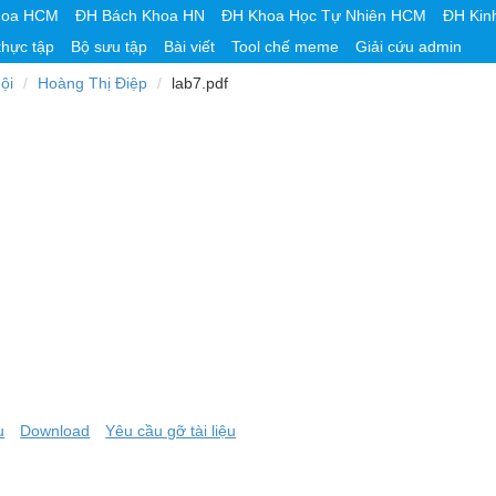
hoa HCM
ĐH Bách Khoa HN
ĐH Khoa Học Tự Nhiên HCM
ĐH Kin
thực tập
Bộ sưu tập
Bài viết
Tool chế meme
Giải cứu admin
ội
Hoàng Thị Điệp
lab7.pdf
u
Download
Yêu cầu gỡ tài liệu