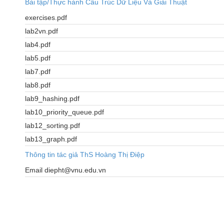
Bài tập/Thực hành Cấu Trúc Dữ Liệu Và Giải Thuật
exercises.pdf
lab2vn.pdf
lab4.pdf
lab5.pdf
lab7.pdf
lab8.pdf
lab9_hashing.pdf
lab10_priority_queue.pdf
lab12_sorting.pdf
lab13_graph.pdf
Thông tin tác giả ThS Hoàng Thị Điệp
Email diepht@vnu.edu.vn