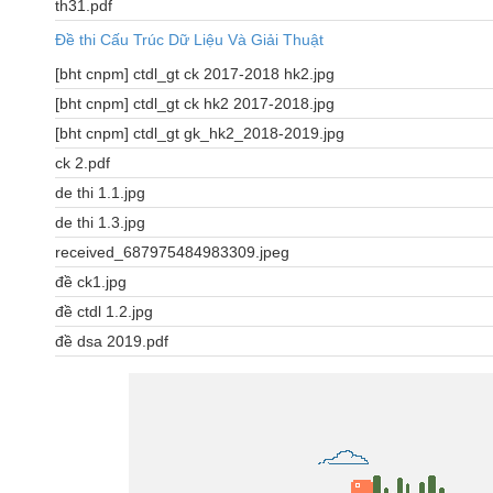
th31.pdf
Đề thi Cấu Trúc Dữ Liệu Và Giải Thuật
[bht cnpm] ctdl_gt ck 2017-2018 hk2.jpg
[bht cnpm] ctdl_gt ck hk2 2017-2018.jpg
[bht cnpm] ctdl_gt gk_hk2_2018-2019.jpg
ck 2.pdf
de thi 1.1.jpg
de thi 1.3.jpg
received_687975484983309.jpeg
đề ck1.jpg
đề ctdl 1.2.jpg
đề dsa 2019.pdf