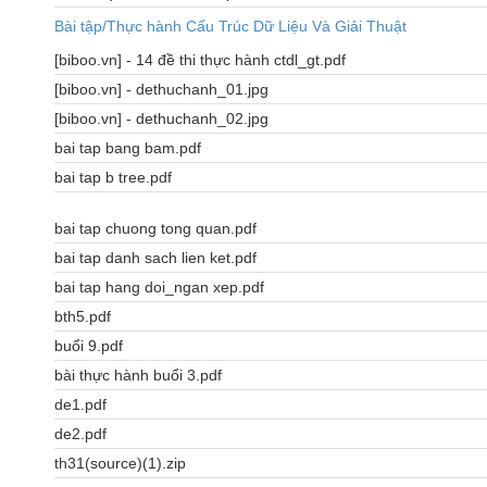
Bài tập/Thực hành Cấu Trúc Dữ Liệu Và Giải Thuật
[biboo.vn] - 14 đề thi thực hành ctdl_gt.pdf
[biboo.vn] - dethuchanh_01.jpg
[biboo.vn] - dethuchanh_02.jpg
bai tap bang bam.pdf
bai tap b tree.pdf
bai tap chuong tong quan.pdf
bai tap danh sach lien ket.pdf
bai tap hang doi_ngan xep.pdf
bth5.pdf
buổi 9.pdf
bài thực hành buổi 3.pdf
de1.pdf
de2.pdf
th31(source)(1).zip