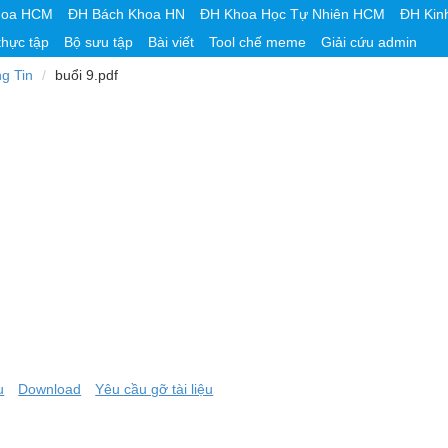
hoa HCM
ĐH Bách Khoa HN
ĐH Khoa Học Tự Nhiên HCM
ĐH Kin
thực tập
Bộ sưu tập
Bài viết
Tool chế meme
Giải cứu admin
g Tin
buổi 9.pdf
u
Download
Yêu cầu gỡ tài liệu