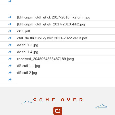
[bht cnpm] ctdl_gt ck 2017-2018 hk2 cntn.jpg
[bht cnpm] ctdl_gt gk_2017-2018 -hk2.jpg
ck 1.pdf
ctdl_de thi cuoi ky hk2 2021-2022 ver 3.pdf
de thi 1.2.jpg
de thi 1.4.jpg
received_2048064865487189.jpeg
đề ctdl 1.1.jpg
đề ctdl 2.jpg