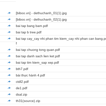
[biboo.vn] - dethuchanh_01(1).jpg
[biboo.vn] - dethuchanh_02(1).jpg
bai tap bang bam.pdf
bai tap b tree.pdf
bai tap cay_cay nhi phan tim kiem_cay nhi phan can bang.p
f
bai tap chuong tong quan.pdf
bai tap danh sach lien ket.pdf
bai tap tim kiem_sap xep.pdf
bth7.pdf
bài thực hành 4.pdf
ctdl2.pdf
de1.pdf
dsal.zip
th31(source).zip