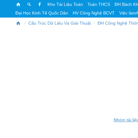
Kho Tài Liệu Toán
Toán THCS
ĐH Bách K
Đại Học Kinh Tế Quốc Dân
HV Công Nghệ BCVT
Việc làm/
Cấu Trúc Dữ Liệu Và Giải Thuật
ĐH Công Nghệ Thôn
Nhóm tài liệ