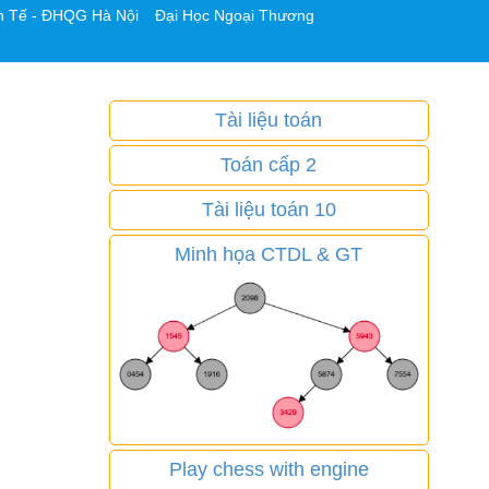
h Tế - ĐHQG Hà Nội
Đại Học Ngoại Thương
Tài liệu toán
Toán cấp 2
Tài liệu toán 10
Minh họa CTDL & GT
Play chess with engine