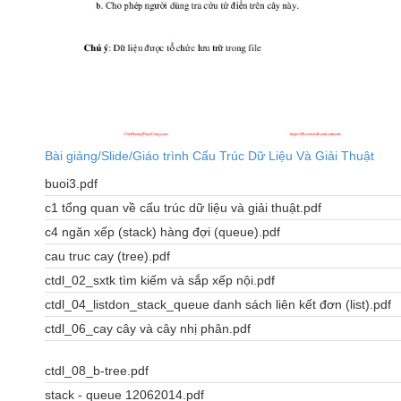
Bài giảng/Slide/Giáo trình Cấu Trúc Dữ Liệu Và Giải Thuật
buoi3.pdf
c1 tổng quan về cấu trúc dữ liệu và giải thuật.pdf
c4 ngăn xếp (stack) hàng đợi (queue).pdf
cau truc cay (tree).pdf
ctdl_02_sxtk tìm kiếm và sắp xếp nội.pdf
ctdl_04_listdon_stack_queue danh sách liên kết đơn (list).pdf
ctdl_06_cay cây và cây nhị phân.pdf
ctdl_08_b-tree.pdf
stack - queue 12062014.pdf