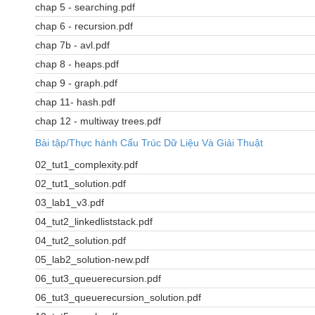
chap 5 - searching.pdf
chap 6 - recursion.pdf
chap 7b - avl.pdf
chap 8 - heaps.pdf
chap 9 - graph.pdf
chap 11- hash.pdf
chap 12 - multiway trees.pdf
Bài tập/Thực hành Cấu Trúc Dữ Liệu Và Giải Thuật
02_tut1_complexity.pdf
02_tut1_solution.pdf
03_lab1_v3.pdf
04_tut2_linkedliststack.pdf
04_tut2_solution.pdf
05_lab2_solution-new.pdf
06_tut3_queuerecursion.pdf
06_tut3_queuerecursion_solution.pdf