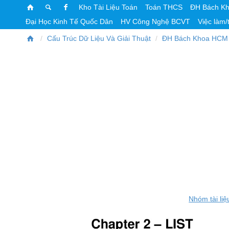
Kho Tài Liệu Toán
Toán THCS
ĐH Bách K
Đại Học Kinh Tế Quốc Dân
HV Công Nghệ BCVT
Việc làm/
Cấu Trúc Dữ Liệu Và Giải Thuật
ĐH Bách Khoa HCM
Nhóm tài liệ