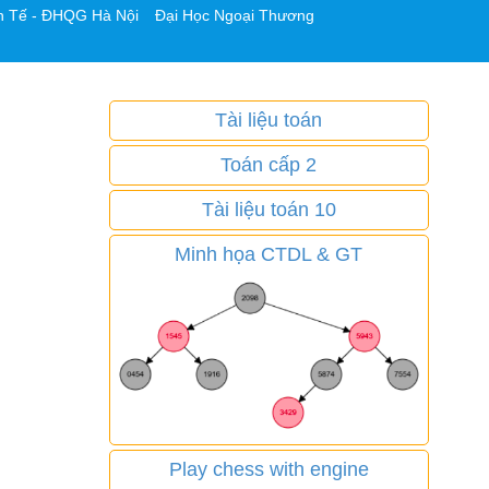
h Tế - ĐHQG Hà Nội
Đại Học Ngoại Thương
Tài liệu toán
Toán cấp 2
Tài liệu toán 10
Minh họa CTDL & GT
Play chess with engine