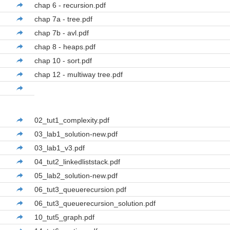
chap 6 - recursion.pdf
chap 7a - tree.pdf
chap 7b - avl.pdf
chap 8 - heaps.pdf
chap 10 - sort.pdf
chap 12 - multiway tree.pdf
02_tut1_complexity.pdf
03_lab1_solution-new.pdf
03_lab1_v3.pdf
04_tut2_linkedliststack.pdf
05_lab2_solution-new.pdf
06_tut3_queuerecursion.pdf
06_tut3_queuerecursion_solution.pdf
10_tut5_graph.pdf