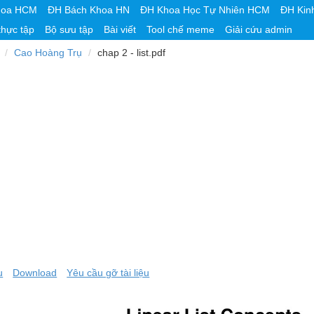
hoa HCM
ĐH Bách Khoa HN
ĐH Khoa Học Tự Nhiên HCM
ĐH Kin
thực tập
Bộ sưu tập
Bài viết
Tool chế meme
Giải cứu admin
Cao Hoàng Trụ
chap 2 - list.pdf
u
Download
Yêu cầu gỡ tài liệu