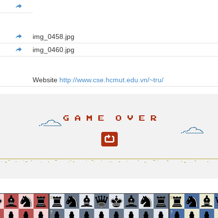
img_0458.jpg
img_0460.jpg
Website
http://www.cse.hcmut.edu.vn/~tru/