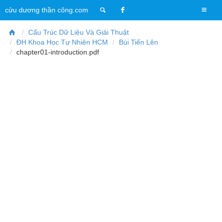
T
cửu dương thần công.com
o
g
Cấu Trúc Dữ Liệu Và Giải Thuật
g
ĐH Khoa Học Tự Nhiên HCM
Bùi Tiến Lên
l
chapter01-introduction.pdf
e
n
a
v
i
g
a
t
i
o
n