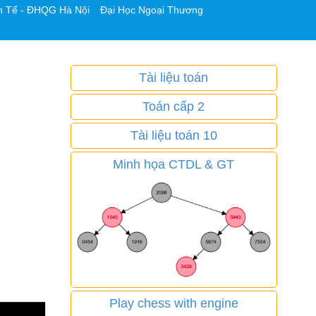
h Tế - ĐHQG Hà Nội
Đại Học Ngoại Thương
Tài liệu toán
Toán cấp 2
Tài liệu toán 10
Minh họa CTDL & GT
Play chess with engine