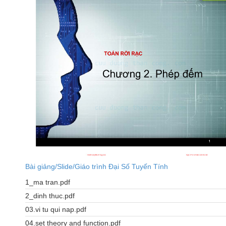
Bài giảng/Slide/Giáo trình Đại Số Tuyến Tính
1_ma tran.pdf
2_dinh thuc.pdf
03.vi tu qui nap.pdf
04.set theory and function.pdf