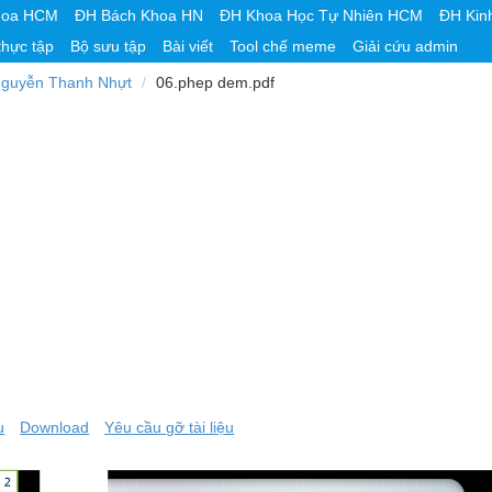
hoa HCM
ĐH Bách Khoa HN
ĐH Khoa Học Tự Nhiên HCM
ĐH Kin
thực tập
Bộ sưu tập
Bài viết
Tool chế meme
Giải cứu admin
guyễn Thanh Nhựt
06.phep dem.pdf
u
Download
Yêu cầu gỡ tài liệu