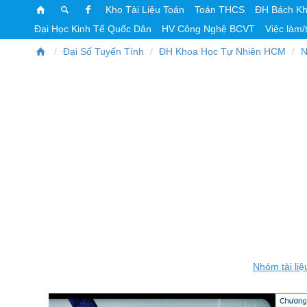
Kho Tài Liệu Toán
Toán THCS
ĐH Bách K
Đại Học Kinh Tế Quốc Dân
HV Công Nghệ BCVT
Việc làm/
Đại Số Tuyến Tính
ĐH Khoa Học Tự Nhiên HCM
N
Nhóm tài liệ