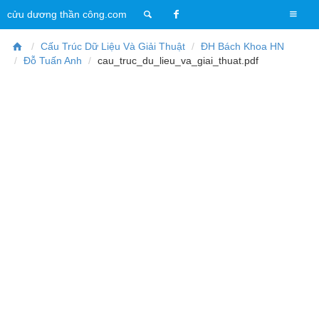
T
cửu dương thần công.com
o
g
Cấu Trúc Dữ Liệu Và Giải Thuật
ĐH Bách Khoa HN
g
Đỗ Tuấn Anh
cau_truc_du_lieu_va_giai_thuat.pdf
l
e
n
a
v
i
g
a
t
i
o
n