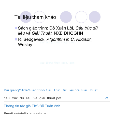
Bài giảng/Slide/Giáo trình Cấu Trúc Dữ Liệu Và Giải Thuật
cau_truc_du_lieu_va_giai_thuat.pdf
Thông tin tác giả ThS Đỗ Tuấn Anh
Email anhdt@it-hut.edu.vn