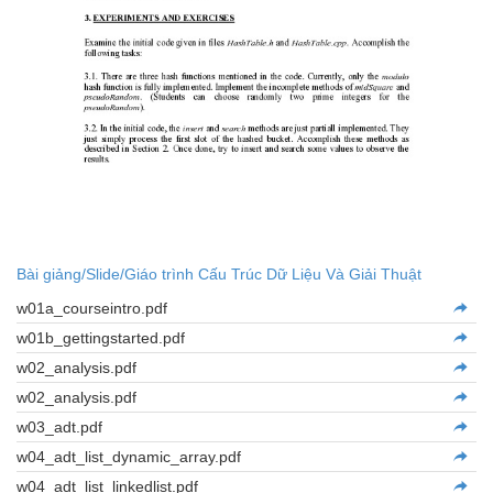
Bài giảng/Slide/Giáo trình Cấu Trúc Dữ Liệu Và Giải Thuật
w01a_courseintro.pdf
w01b_gettingstarted.pdf
w02_analysis.pdf
w02_analysis.pdf
w03_adt.pdf
w04_adt_list_dynamic_array.pdf
w04_adt_list_linkedlist.pdf