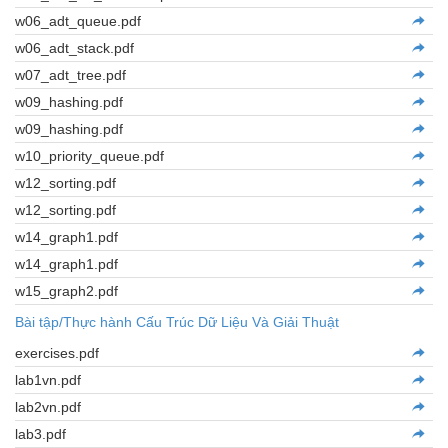
w06_adt_queue.pdf
w06_adt_stack.pdf
w07_adt_tree.pdf
w09_hashing.pdf
w09_hashing.pdf
w10_priority_queue.pdf
w12_sorting.pdf
w12_sorting.pdf
w14_graph1.pdf
w14_graph1.pdf
w15_graph2.pdf
Bài tập/Thực hành Cấu Trúc Dữ Liệu Và Giải Thuật
exercises.pdf
lab1vn.pdf
lab2vn.pdf
lab3.pdf