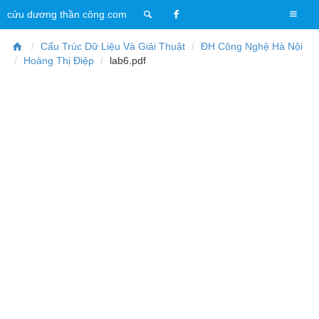
T
cửu dương thần công.com
o
g
Cấu Trúc Dữ Liệu Và Giải Thuật
ĐH Công Nghệ Hà Nội
g
Hoàng Thị Điệp
lab6.pdf
l
e
n
a
v
i
g
a
t
i
o
n