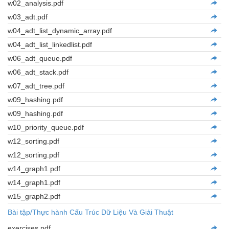
w02_analysis.pdf
w03_adt.pdf
w04_adt_list_dynamic_array.pdf
w04_adt_list_linkedlist.pdf
w06_adt_queue.pdf
w06_adt_stack.pdf
w07_adt_tree.pdf
w09_hashing.pdf
w09_hashing.pdf
w10_priority_queue.pdf
w12_sorting.pdf
w12_sorting.pdf
w14_graph1.pdf
w14_graph1.pdf
w15_graph2.pdf
Bài tập/Thực hành Cấu Trúc Dữ Liệu Và Giải Thuật
exercises.pdf