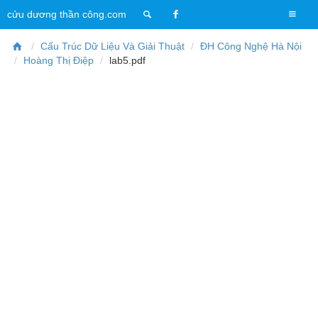
T
cửu dương thần công.com
o
g
Cấu Trúc Dữ Liệu Và Giải Thuật
ĐH Công Nghệ Hà Nội
g
Hoàng Thị Điệp
lab5.pdf
l
e
n
a
v
i
g
a
t
i
o
n