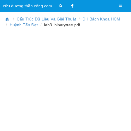
T
cửu dương thần công.com
o
g
Cấu Trúc Dữ Liệu Và Giải Thuật
ĐH Bách Khoa HCM
g
Huỳnh Tấn Đạt
lab3_binarytree.pdf
l
e
n
a
v
i
g
a
t
i
o
n