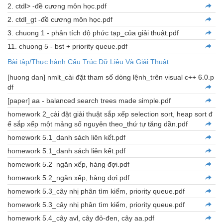
2. ctdl> -đề cương môn học.pdf
2. ctdl_gt -đề cương môn học.pdf
3. chuong 1 - phân tích độ phức tạp_của giải thuật.pdf
11. chuong 5 - bst + priority queue.pdf
Bài tập/Thực hành Cấu Trúc Dữ Liệu Và Giải Thuật
[huong dan] nmlt_cài đặt tham số dòng lệnh_trên visual c++ 6.0.p
df
[paper] aa - balanced search trees made simple.pdf
homework 2_cài đặt giải thuật sắp xếp selection sort, heap sort đ
ể sắp xếp một mảng số nguyên theo_thứ tự tăng dần.pdf
homework 5.1_danh sách liên kết.pdf
homework 5.1_danh sách liên kết.pdf
homework 5.2_ngăn xếp, hàng đợi.pdf
homework 5.2_ngăn xếp, hàng đợi.pdf
homework 5.3_cây nhị phân tìm kiếm, priority queue.pdf
homework 5.3_cây nhị phân tìm kiếm, priority queue.pdf
homework 5.4_cây avl, cây đỏ-đen, cây aa.pdf