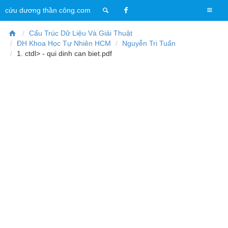
T
cửu dương thần công.com
o
g
Cấu Trúc Dữ Liệu Và Giải Thuật
g
ĐH Khoa Học Tự Nhiên HCM
Nguyễn Tri Tuấn
l
1. ctdl> - qui dinh can biet.pdf
e
n
a
v
i
g
a
t
i
o
n