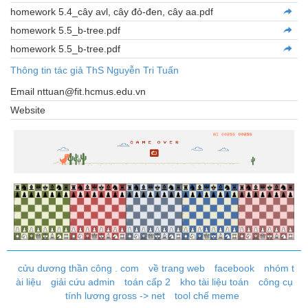
homework 5.4_cây avl, cây đỏ-đen, cây aa.pdf
homework 5.5_b-tree.pdf
homework 5.5_b-tree.pdf
Thông tin tác giả ThS Nguyễn Tri Tuấn
Email nttuan@fit.hcmus.edu.vn
Website
cửu dương thần công . com
về trang web
facebook
nhóm t
ài liệu
giải cứu admin
toán cấp 2
kho tài liệu toán
công cụ
tính lương gross -> net
tool chế meme