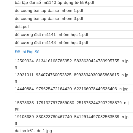
bài-tập-đại-số-mi1140-áp-dụng-từ-k59.pdf
de cuong bai tap-dai so- nhom 1.pdf
de cuong bai tap-dai so- nhom 3.pdf
dstt.pdf
đề cương đstt mi1141--nhóm học 1.pdf
đề cương đstt mi1143--nhóm học 3.pdf
Đề thi Đại Số
12509324_813416168785352_5838630424783995755_n.jp
g
13921011_934074760052825_8993334930085868615_n.jp
g
14440884_979625472164420_622166078449536403_n.jpg
15578635_1791327977859030_2515752442907258879_n.j
pg
19105689_830323780467740_5412914497032563539_n.jp
g
dai so k61- de 1.jpg