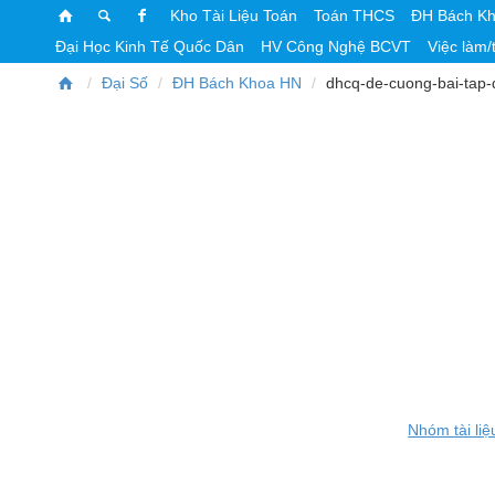
Kho Tài Liệu Toán
Toán THCS
ĐH Bách K
Đại Học Kinh Tế Quốc Dân
HV Công Nghệ BCVT
Việc làm/
Đại Số
ĐH Bách Khoa HN
dhcq-de-cuong-bai-tap-
Nhóm tài liệ