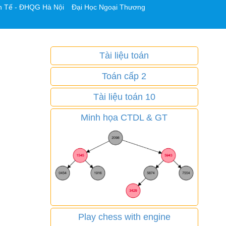
h Tế - ĐHQG Hà Nội
Đại Học Ngoại Thương
Tài liệu toán
Toán cấp 2
Tài liệu toán 10
Minh họa CTDL & GT
Play chess with engine