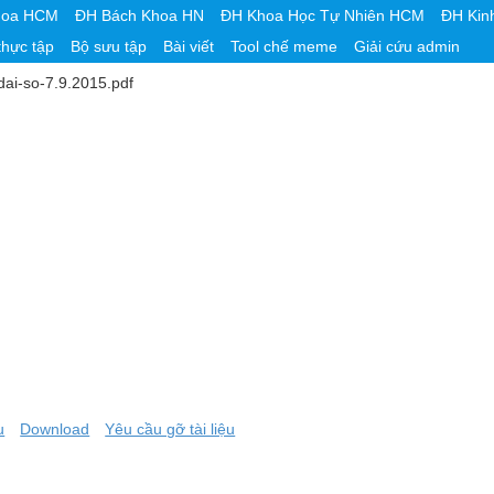
hoa HCM
ĐH Bách Khoa HN
ĐH Khoa Học Tự Nhiên HCM
ĐH Kin
thực tập
Bộ sưu tập
Bài viết
Tool chế meme
Giải cứu admin
dai-so-7.9.2015.pdf
u
Download
Yêu cầu gỡ tài liệu