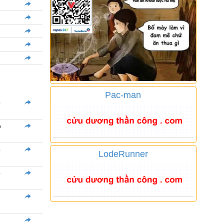
Pac-man
p
p
p
LodeRunner
p
p