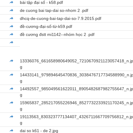
bài tập đại số - k58.pdf
de cuong bai tap-dai so-nhom 2 .pdf
dhcq-de-cuong-bai-tap-dai-so-7.9.2015.pdf
đề-cương-đại-số-từ-k59.pdf
đề cương đstt mi1142--nhóm học 2 .pdf
13336076_661658980649052_7210670921123057418_n.j
g
14433141_979894645470836_3038476717734588990_n.j
g
14492557_985049561622011_8905482687982755647_n.j
g
15965837_285217055226946_8527732233921170245_n.j
g
19113563_830323777134407_4326711667709756812_n.j
g
dai so k61 - de 2.jpg