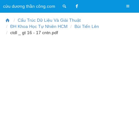
T
cửu dương thần công.com
o
g
Cấu Trúc Dữ Liệu Và Giải Thuật
g
ĐH Khoa Học Tự Nhiên HCM
Bùi Tiến Lên
l
ctdl _ gt 16 - 17 cntn.pdf
e
n
a
v
i
g
a
t
i
o
n