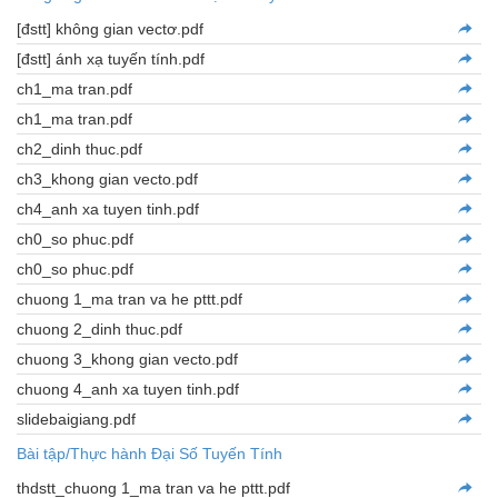
[đstt] không gian vectơ.pdf
[đstt] ánh xạ tuyến tính.pdf
ch1_ma tran.pdf
ch1_ma tran.pdf
ch2_dinh thuc.pdf
ch3_khong gian vecto.pdf
ch4_anh xa tuyen tinh.pdf
ch0_so phuc.pdf
ch0_so phuc.pdf
chuong 1_ma tran va he pttt.pdf
chuong 2_dinh thuc.pdf
chuong 3_khong gian vecto.pdf
chuong 4_anh xa tuyen tinh.pdf
slidebaigiang.pdf
Bài tập/Thực hành Đại Số Tuyến Tính
thdstt_chuong 1_ma tran va he pttt.pdf