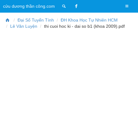
T
cửu dương thần công.com
o
g
Đại Số Tuyến Tính
ĐH Khoa Học Tự Nhiên HCM
g
Lê Văn Luyện
thi cuoi hoc ki - dai so b1 (khoa 2009).pdf
l
e
n
a
v
i
g
a
t
i
o
n