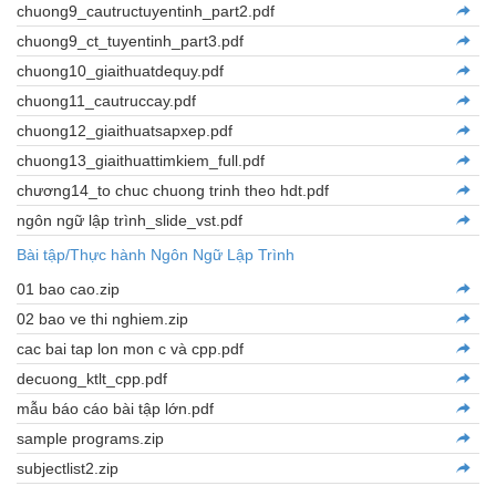
chuong9_cautructuyentinh_part2.pdf
chuong9_ct_tuyentinh_part3.pdf
chuong10_giaithuatdequy.pdf
chuong11_cautruccay.pdf
chuong12_giaithuatsapxep.pdf
chuong13_giaithuattimkiem_full.pdf
chương14_to chuc chuong trinh theo hdt.pdf
ngôn ngữ lập trình_slide_vst.pdf
Bài tập/Thực hành Ngôn Ngữ Lập Trình
01 bao cao.zip
02 bao ve thi nghiem.zip
cac bai tap lon mon c và cpp.pdf
decuong_ktlt_cpp.pdf
mẫu báo cáo bài tập lớn.pdf
sample programs.zip
subjectlist2.zip