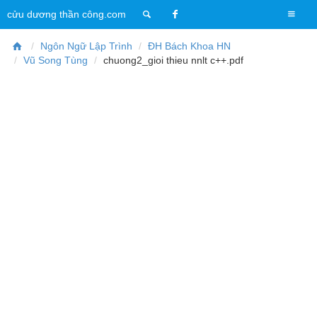
T
cửu dương thần công.com
o
g
Ngôn Ngữ Lập Trình
ĐH Bách Khoa HN
g
Vũ Song Tùng
chuong2_gioi thieu nnlt c++.pdf
l
e
n
a
v
i
g
a
t
i
o
n