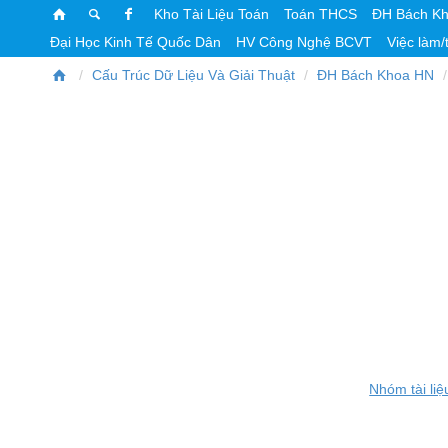
Kho Tài Liệu Toán
Toán THCS
ĐH Bách K
Đại Học Kinh Tế Quốc Dân
HV Công Nghệ BCVT
Việc làm/
Cấu Trúc Dữ Liệu Và Giải Thuật
ĐH Bách Khoa HN
Nhóm tài liệ