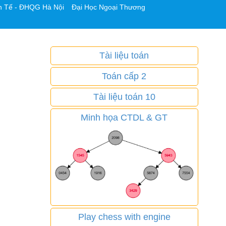
h Tế - ĐHQG Hà Nội
Đại Học Ngoại Thương
Tài liệu toán
Toán cấp 2
Tài liệu toán 10
Minh họa CTDL & GT
Play chess with engine