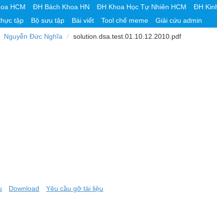
hoa HCM
ĐH Bách Khoa HN
ĐH Khoa Học Tự Nhiên HCM
ĐH Kin
thực tập
Bộ sưu tập
Bài viết
Tool chế meme
Giải cứu admin
Nguyễn Đức Nghĩa
solution.dsa.test.01.10.12.2010.pdf
u
Download
Yêu cầu gỡ tài liệu