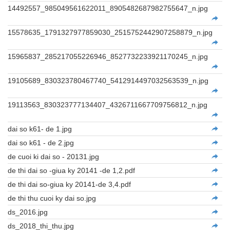
14492557_985049561622011_8905482687982755647_n.jpg
15578635_1791327977859030_2515752442907258879_n.jpg
15965837_285217055226946_8527732233921170245_n.jpg
19105689_830323780467740_5412914497032563539_n.jpg
19113563_830323777134407_4326711667709756812_n.jpg
dai so k61- de 1.jpg
dai so k61 - de 2.jpg
de cuoi ki dai so - 20131.jpg
de thi dai so -giua ky 20141 -de 1,2.pdf
de thi dai so-giua ky 20141-de 3,4.pdf
de thi thu cuoi ky dai so.jpg
ds_2016.jpg
ds_2018_thi_thu.jpg