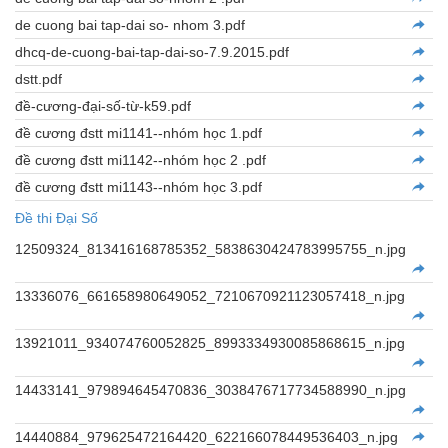
de cuong bai tap-dai so- nhom 3.pdf
dhcq-de-cuong-bai-tap-dai-so-7.9.2015.pdf
dstt.pdf
đề-cương-đại-số-từ-k59.pdf
đề cương đstt mi1141--nhóm học 1.pdf
đề cương đstt mi1142--nhóm học 2 .pdf
đề cương đstt mi1143--nhóm học 3.pdf
Đề thi Đại Số
12509324_813416168785352_5838630424783995755_n.jpg
13336076_661658980649052_7210670921123057418_n.jpg
13921011_934074760052825_8993334930085868615_n.jpg
14433141_979894645470836_3038476717734588990_n.jpg
14440884_979625472164420_622166078449536403_n.jpg