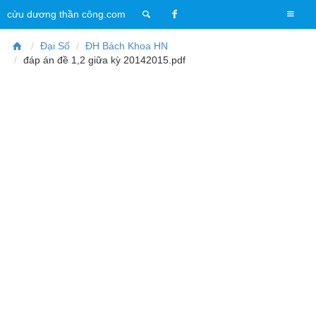
T
cửu dương thần công.com
o
g
Đại Số
ĐH Bách Khoa HN
g
đáp án đề 1,2 giữa kỳ 20142015.pdf
l
e
n
a
v
i
g
a
t
i
o
n