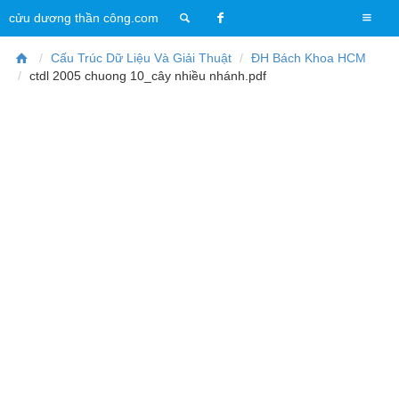
T
cửu dương thần công.com
o
g
Cấu Trúc Dữ Liệu Và Giải Thuật
ĐH Bách Khoa HCM
g
ctdl 2005 chuong 10_cây nhiều nhánh.pdf
l
e
n
a
v
i
g
a
t
i
o
n