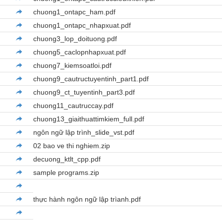
chuong1_ontapc_ham.pdf
chuong1_ontapc_nhapxuat.pdf
chuong3_lop_doituong.pdf
chuong5_caclopnhapxuat.pdf
chuong7_kiemsoatloi.pdf
chuong9_cautructuyentinh_part1.pdf
chuong9_ct_tuyentinh_part3.pdf
chuong11_cautruccay.pdf
chuong13_giaithuattimkiem_full.pdf
ngôn ngữ lập trình_slide_vst.pdf
02 bao ve thi nghiem.zip
decuong_ktlt_cpp.pdf
sample programs.zip
thực hành ngôn ngữ lập trìanh.pdf