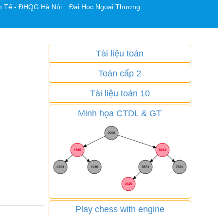
h Tế - ĐHQG Hà Nội
Đại Học Ngoại Thương
Tài liệu toán
Toán cấp 2
Tài liệu toán 10
Minh họa CTDL & GT
Play chess with engine