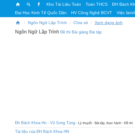
Kho Tài Liệu Toán
Toán THCS
ĐH Bách K
Đại Học Kinh Tế Quốc Dân
HV Công Nghệ BCVT
Việc làm/
Ngôn Ngữ Lập Trình
Chia sẻ
Xem dạng ảnh
Ngôn Ngữ Lập Trình
Đề thi
Bài giảng
Bài tập
Đh Bách Khoa Hn - Vũ Song Tùng
- Lý thuyết - Bài tập, thực hành - Đề thi
Tài liệu của ĐH Bách Khoa HN