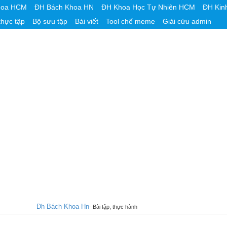
hoa HCM
ĐH Bách Khoa HN
ĐH Khoa Học Tự Nhiên HCM
ĐH Kin
thực tập
Bộ sưu tập
Bài viết
Tool chế meme
Giải cứu admin
Đh Bách Khoa Hn
- Bài tập, thực hành