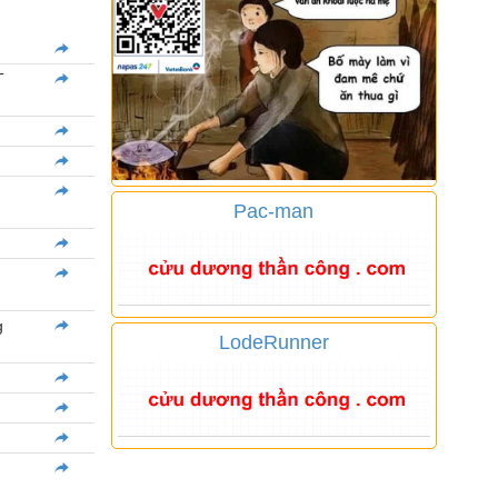
T
Pac-man
g
LodeRunner