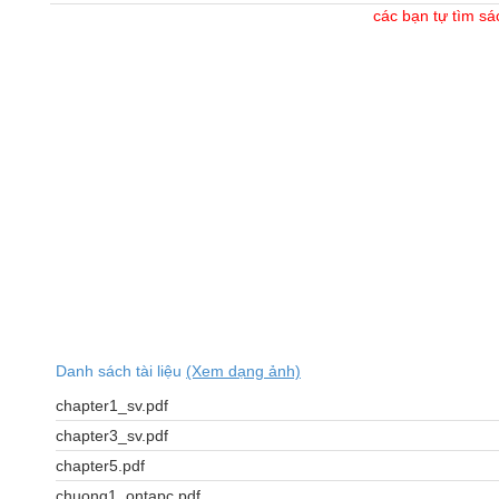
các bạn tự tìm sá
Danh sách tài liệu
(Xem dạng ảnh)
chapter1_sv.pdf
chapter3_sv.pdf
chapter5.pdf
chuong1_ontapc.pdf