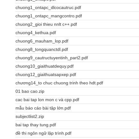
chuong1_ontapc_dlcocautruc.pdf
chuong1_ontapc_mangcontro.pdf
chuong2_gioi thieu nnlt c++.pdf
chuong4_kethua.pdf
chuong6_mauham_lop.pdf
chuong8_tongquanctdl.pdf
chuong9_cautructuyentinh_part2.pdf
chuong10_giaithuatdequy.pdf
chuong12_giaithuatsapxep.pdf
chương14_to chuc chuong trinh theo hdt.pdf
01 bao cao.zip
cac bai tap lon mon c và cpp.pdf
mẫu báo cáo bài tập lớn.pdf
subjectlist2.zip
bai tap thay tung.pdf
đề thi ngôn ngữ lập trình.pdf