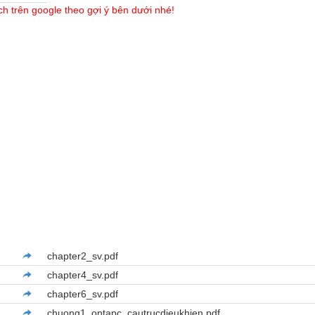
ch trên google theo gợi ý bên dưới nhé!
chapter2_sv.pdf
chapter4_sv.pdf
chapter6_sv.pdf
chuong1_ontapc_cautrucdieukhien.pdf