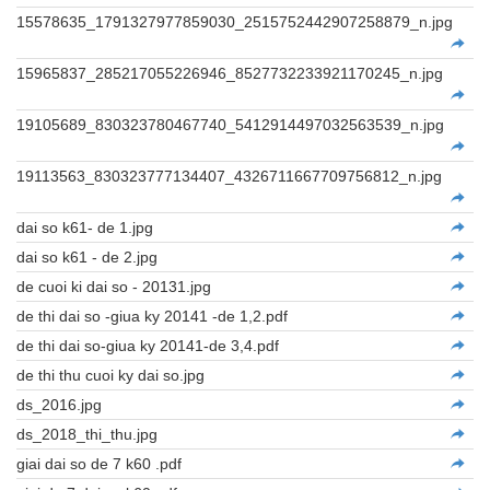
15578635_1791327977859030_2515752442907258879_n.jpg
15965837_285217055226946_8527732233921170245_n.jpg
19105689_830323780467740_5412914497032563539_n.jpg
19113563_830323777134407_4326711667709756812_n.jpg
dai so k61- de 1.jpg
dai so k61 - de 2.jpg
de cuoi ki dai so - 20131.jpg
de thi dai so -giua ky 20141 -de 1,2.pdf
de thi dai so-giua ky 20141-de 3,4.pdf
de thi thu cuoi ky dai so.jpg
ds_2016.jpg
ds_2018_thi_thu.jpg
giai dai so de 7 k60 .pdf