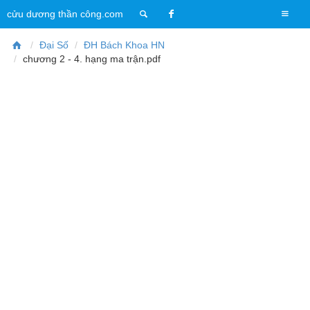
T
cửu dương thần công.com
o
g
Đại Số
ĐH Bách Khoa HN
g
chương 2 - 4. hạng ma trận.pdf
l
e
n
a
v
i
g
a
t
i
o
n