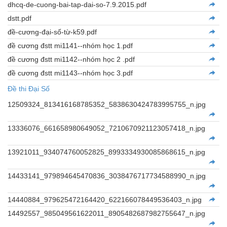
dhcq-de-cuong-bai-tap-dai-so-7.9.2015.pdf
dstt.pdf
đề-cương-đại-số-từ-k59.pdf
đề cương đstt mi1141--nhóm học 1.pdf
đề cương đstt mi1142--nhóm học 2 .pdf
đề cương đstt mi1143--nhóm học 3.pdf
Đề thi Đại Số
12509324_813416168785352_5838630424783995755_n.jpg
13336076_661658980649052_7210670921123057418_n.jpg
13921011_934074760052825_8993334930085868615_n.jpg
14433141_979894645470836_3038476717734588990_n.jpg
14440884_979625472164420_622166078449536403_n.jpg
14492557_985049561622011_8905482687982755647_n.jpg