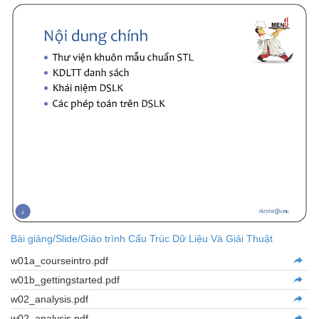
Bài giảng/Slide/Giáo trình Cấu Trúc Dữ Liệu Và Giải Thuật
w01a_courseintro.pdf
w01b_gettingstarted.pdf
w02_analysis.pdf
w02_analysis.pdf