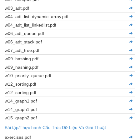
w03_adt.pdf
w04_adt_list_dynamic_array.pdf
w04_adt_list_linkedlist.pdf
w06_adt_queue.pdf
w06_adt_stack.pdf
w07_adt_tree.pdf
w09_hashing.pdf
w09_hashing.pdf
w10_priority_queue.pdf
w12_sorting.pdf
w12_sorting.pdf
w14_graph1.pdf
w14_graph1.pdf
w15_graph2.pdf
Bài tập/Thực hành Cấu Trúc Dữ Liệu Và Giải Thuật
exercises.pdf