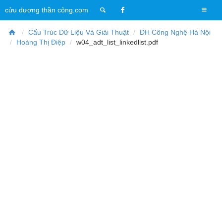
T
cửu dương thần công.com
o
g
Cấu Trúc Dữ Liệu Và Giải Thuật
ĐH Công Nghệ Hà Nội
g
Hoàng Thị Điệp
w04_adt_list_linkedlist.pdf
l
e
n
a
v
i
g
a
t
i
o
n