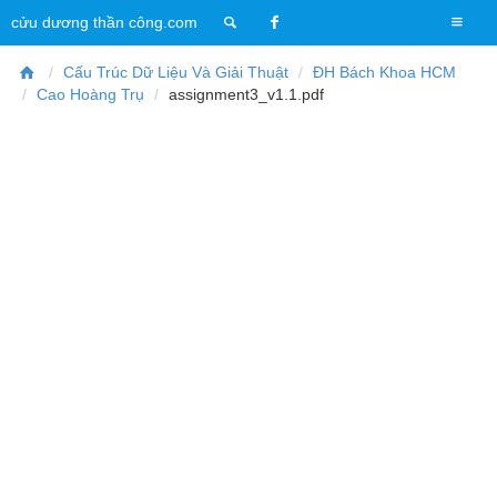
T
cửu dương thần công.com
o
g
Cấu Trúc Dữ Liệu Và Giải Thuật
ĐH Bách Khoa HCM
g
Cao Hoàng Trụ
assignment3_v1.1.pdf
l
e
n
a
v
i
g
a
t
i
o
n