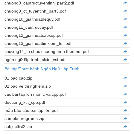
chuong9_cautructuyentinh_part2.pdf
chuong9_ct_tuyentinh_part3.pdf
chuong10_giaithuatdequy.pdf
chuong11_cautruccay.pdf
chuong12_giaithuatsapxep.pdf
chuong13_giaithuattimkiem_full.pdf
chương14_to chuc chuong trinh theo hdt.pdf
ngôn ngữ lập trình_slide_vst.pdf
Bài tập/Thực hành Ngôn Ngữ Lập Trình
01 bao cao.zip
02 bao ve thi nghiem.zip
cac bai tap lon mon c và cpp.pdf
decuong_ktlt_cpp.pdf
mẫu báo cáo bài tập lớn.pdf
sample programs.zip
subjectlist2.zip