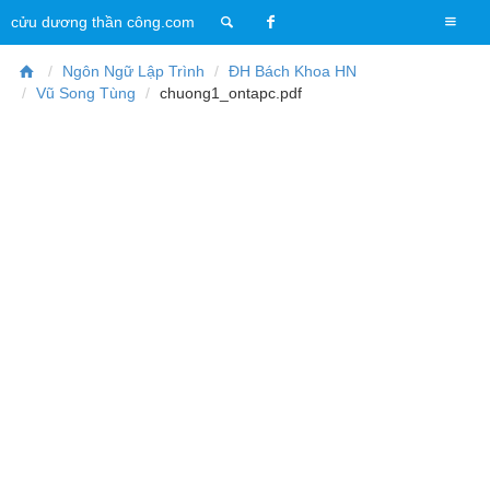
T
cửu dương thần công.com
o
g
Ngôn Ngữ Lập Trình
ĐH Bách Khoa HN
g
Vũ Song Tùng
chuong1_ontapc.pdf
l
e
n
a
v
i
g
a
t
i
o
n