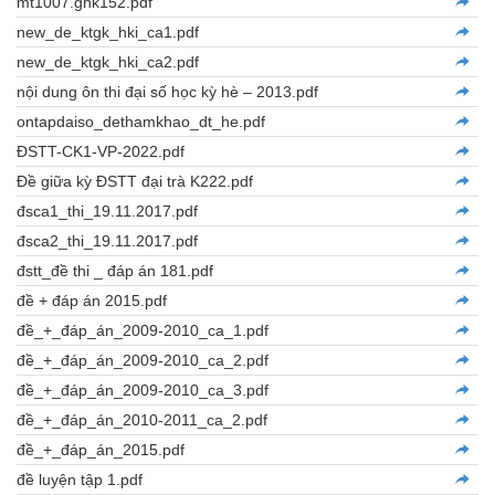
mt1007.ghk152.pdf
new_de_ktgk_hki_ca1.pdf
new_de_ktgk_hki_ca2.pdf
nội dung ôn thi đại số học kỳ hè – 2013.pdf
ontapdaiso_dethamkhao_dt_he.pdf
ĐSTT-CK1-VP-2022.pdf
Đề giữa kỳ ĐSTT đại trà K222.pdf
đsca1_thi_19.11.2017.pdf
đsca2_thi_19.11.2017.pdf
đstt_đề thi _ đáp án 181.pdf
đề + đáp án 2015.pdf
đề_+_đáp_án_2009-2010_ca_1.pdf
đề_+_đáp_án_2009-2010_ca_2.pdf
đề_+_đáp_án_2009-2010_ca_3.pdf
đề_+_đáp_án_2010-2011_ca_2.pdf
đề_+_đáp_án_2015.pdf
đề luyện tập 1.pdf