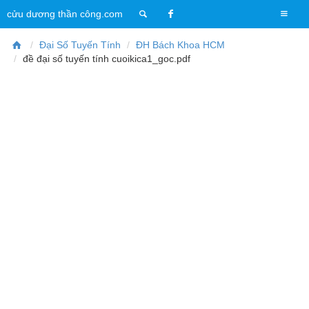
T
cửu dương thần công.com
o
g
Đại Số Tuyến Tính
ĐH Bách Khoa HCM
g
đề đại số tuyến tính cuoikica1_goc.pdf
l
e
n
a
v
i
g
a
t
i
o
n