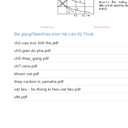
Bài giảng/Slide/Giáo trình Vật Liệu Kỹ Thuật
ch1-cau truc tinh the.pdf
ch3-gian do pha.pdf
ch5-thep_gang.pdf
ch7-cera.pdf
khuon cat.pdf
thep cacbon tc yamaha.pdf
vat lieu - he thong ki hieu vat lieu.pdf
vlkt.pdf