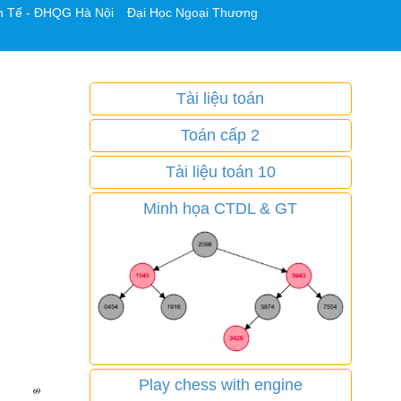
h Tế - ĐHQG Hà Nội
Đại Học Ngoại Thương
Tài liệu toán
Toán cấp 2
Tài liệu toán 10
Minh họa CTDL & GT
Play chess with engine