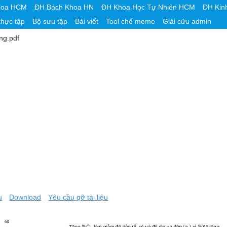
hoa HCM
ĐH Bách Khoa HN
ĐH Khoa Học Tự Nhiên HCM
ĐH Kin
thực tập
Bộ sưu tập
Bài viết
Tool chế meme
Giải cứu admin
ng.pdf
u
Download
Yêu cầu gỡ tài liệu