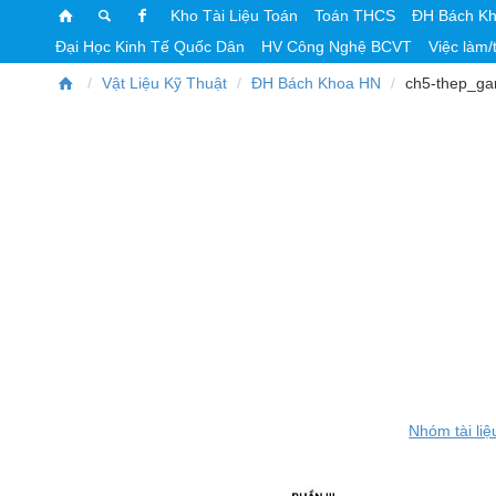
Kho Tài Liệu Toán
Toán THCS
ĐH Bách K
Đại Học Kinh Tế Quốc Dân
HV Công Nghệ BCVT
Việc làm/
Vật Liệu Kỹ Thuật
ĐH Bách Khoa HN
ch5-thep_ga
Nhóm tài liệ