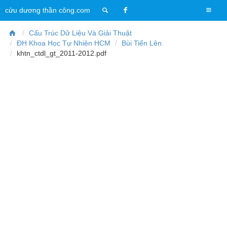
T
cửu dương thần công.com
o
g
Cấu Trúc Dữ Liệu Và Giải Thuật
g
ĐH Khoa Học Tự Nhiên HCM
Bùi Tiến Lên
l
khtn_ctdl_gt_2011-2012.pdf
e
n
a
v
i
g
a
t
i
o
n