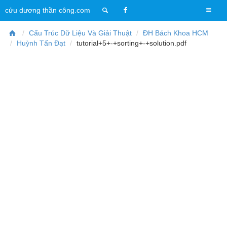
T
cửu dương thần công.com
o
g
Cấu Trúc Dữ Liệu Và Giải Thuật
ĐH Bách Khoa HCM
g
Huỳnh Tấn Đạt
tutorial+5+-+sorting+-+solution.pdf
l
e
n
a
v
i
g
a
t
i
o
n