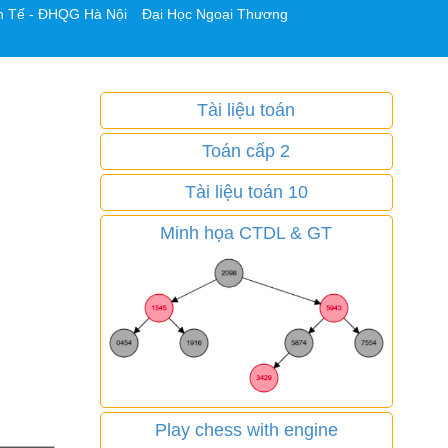
h Tế - ĐHQG Hà Nội
Đại Học Ngoại Thương
Tài liệu toán
Toán cấp 2
Tài liệu toán 10
Minh họa CTDL & GT
Play chess with engine