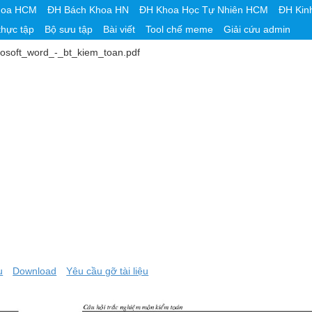
hoa HCM
ĐH Bách Khoa HN
ĐH Khoa Học Tự Nhiên HCM
ĐH Kin
thực tập
Bộ sưu tập
Bài viết
Tool chế meme
Giải cứu admin
rosoft_word_-_bt_kiem_toan.pdf
u
Download
Yêu cầu gỡ tài liệu