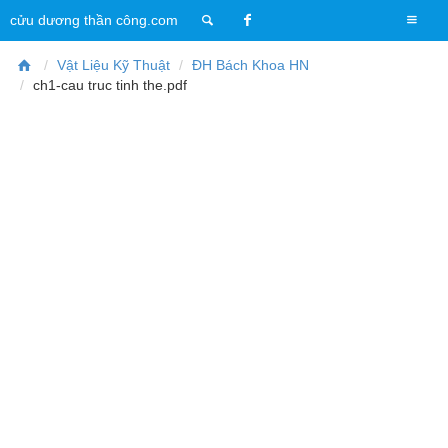
T
cửu dương thần công.com
o
g
Vật Liệu Kỹ Thuật
ĐH Bách Khoa HN
g
ch1-cau truc tinh the.pdf
l
e
n
a
v
i
g
a
t
i
o
n