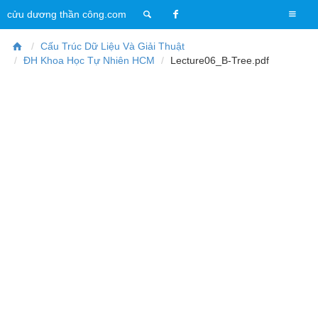
T
cửu dương thần công.com
o
g
Cấu Trúc Dữ Liệu Và Giải Thuật
g
ĐH Khoa Học Tự Nhiên HCM
Lecture06_B-Tree.pdf
l
e
n
a
v
i
g
a
t
i
o
n