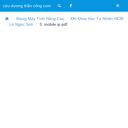
T
cửu dương thần công.com
o
g
Mạng Máy Tính Nâng Cao
ĐH Khoa Học Tự Nhiên HCM
g
Lê Ngọc Sơn
3. mobile ip.pdf
l
e
n
a
v
i
g
a
t
i
o
n